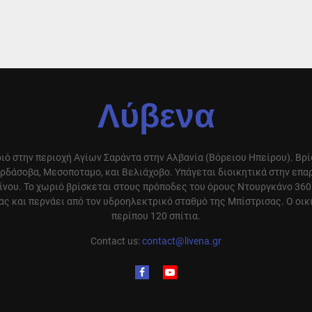
Λύβενα
ιό στην περιοχή Αγίων Σαράντα στην Αλβανία (Βόρειου Ηπείρου). Βρ
ρδάσοβα, Μεσοποταμο, και Βελιάχοβο. Υπάγεται διοικητικά στην επ
ίνου. Το χωριό βρίσκεται στους πρόποδες του όρους Ντουργκάνο 360
ς και περνάει από τον υδροηλεκτρικό σταθμό της Μπίστρισας. Ο οικ
περίπου 120 σπίτια.
Contact us:
contact@livena.gr