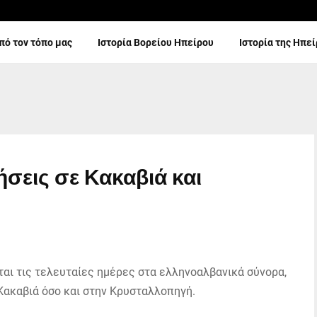
πό τον τόπο μας
Ιστορία Βορείου Ηπείρου
Ιστορία της Ηπε
σεις σε Κακαβιά και
αι τις τελευταίες ημέρες στα ελληνοαλβανικά σύνορα,
Κακαβιά όσο και στην Κρυσταλλοπηγή.