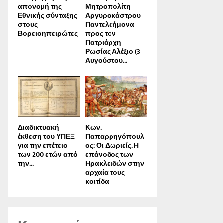
απονοµή της
Μητροπολίτη
Εθνικής σύνταξης
Αργυροκάστρου
στους
Παντελεήμονα
Βορειοηπειρώτες
προς τον
Πατριάρχη
Ρωσίας Αλέξιο (3
Αυγούστου...
Διαδικτυακή
Κων.
έκθεση του ΥΠΕΞ
Παπαρρηγόπουλ
για την επέτειο
ος: Οι Δωριείς. Η
των 200 ετών από
επάνοδος των
την...
Ηρακλειδών στην
αρχαία τους
κοιτίδα