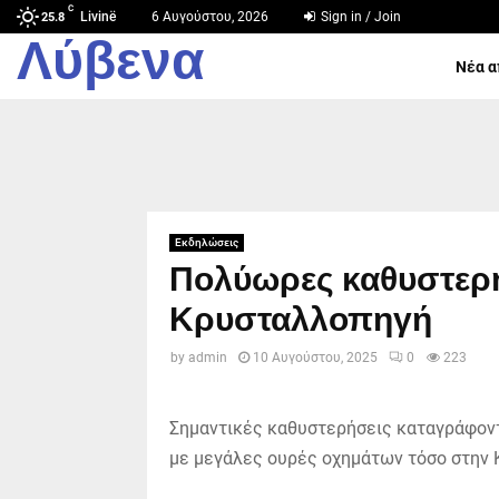
C
Livinë
6 Αυγούστου, 2026
Sign in / Join
25.8
Λύβενα
Νέα α
Εκδηλώσεις
Πολύωρες καθυστερή
Κρυσταλλοπηγή
by
admin
10 Αυγούστου, 2025
0
223
Σημαντικές καθυστερήσεις καταγράφοντ
με μεγάλες ουρές οχημάτων τόσο στην 