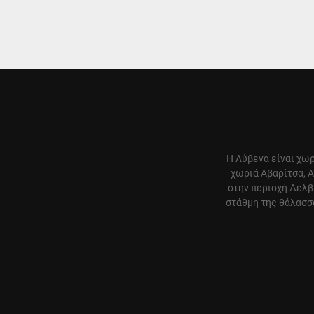
Η Λύβενα είναι χωρ
χωριά Αβαρίτσα, Α
στην περιοχή Δελβ
στάθμη της θάλασσα