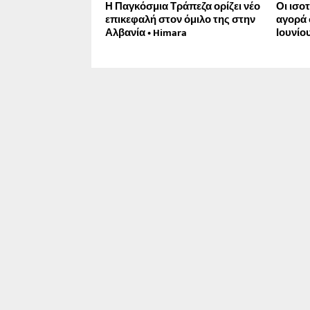
Η Παγκόσμια Τράπεζα ορίζει νέο
Οι ισο
επικεφαλή στον όμιλο της στην
αγορά 
Αλβανία • Himara
Ιουνίου