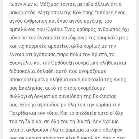
Ιωαννίνων κ. Μάξιμος τόνισε, μεταξύ άλλων ότι ο
μακαριστός Μητροπολίτης Κονίτσης “υπήρξε ένας
αγνός άνθρωπος και ένας αγνός εργάτης του
αμπελώνος του Κυρίου. Ένας καθαρός άνθρωπος όχι
μόνο με την έννοια ότι απεύφευγε τις κοσμικότητες
και τις κοσμικές αμαρτίες, αλλά κυρίως με την
έννοια ότι αγαπούσε πάρα πολύ τον Χριστό, το
Ευαγγέλιο και την Ορθόδοξη δογματική αλήθεια και
διδασκαλία, δηλαδή, αυτό, που ονομάζουμε
αποκεκαλυμμένη αλήθεια και διδασκαλία της Αγίας
μας Εκκλησίας, αυτό το οποίο ονομάζουμε
συλλογική δογματική συνείδηση της Εκκλησίας
μας. Επίσης αγαπούσε με όλη του την καρδιά την
Πατρίδα και τον τόπο. Και το απέδειξε αυτό σ΄ όλη
του τη ζωή και σε όλη του τη βιωτή. Δεν έχουμε
όλοι οι άνθρωποι όλα τα χαρίσματα και ο αδελφός
μας σε μερικά πράγματα είχε δυσκολίες, όπως στα