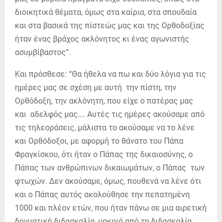
διοικητικά θέματα, όμως στα καίρια, στα σπουδαία
και στα βασικά της πίστεώς μας και της Ορθοδοξίας
ήταν ένας βράχος ακλόνητος κι ένας αγωνιστής
ασυμβίβαστος”.
Και πρόσθεσε: “Θα ήθελα να πω και δύο λόγια για τις
ημέρες μας σε σχέση με αυτή την πίστη, την
Ορθόδοξη, την ακλόνητη, που είχε ο πατέρας μας
και αδελφός μας…. Αυτές τις ημέρες ακούσαμε από
τις τηλεοράσεις, μάλιστα το ακούσαμε να το λένε
και Ορθόδοξοι, με αφορμή το θάνατο του Πάπα
Φραγκίσκου, ότι ήταν ο Πάπας της δικαιοσύνης, ο
Πάπας των ανθρώπινων δικαιωμάτων, ο Πάπας των
φτωχών. Δεν ακούσαμε, όμως, πουθενά να λένε ότι
και ο Πάπας αυτός ακολούθησε την πεπατημένη
1000 και πλέον ετών, που ήταν πάνω σε μια αιρετική
δογματική διδασκαλία, μακριά από τη διδασκαλία