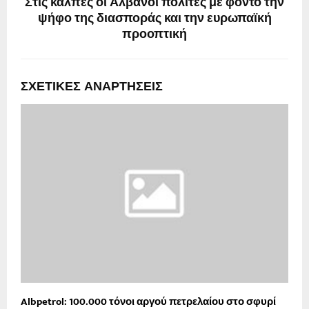
Στις κάλπες οι Αλβανοί πολίτες με φόντο την
ψήφο της διασποράς και την ευρωπαϊκή
προοπτική
ΣΧΕΤΙΚΈΣ ΑΝΑΡΤΉΣΕΙΣ
Albpetrol: 100.000 τόνοι αργού πετρελαίου στο σφυρί
Μ