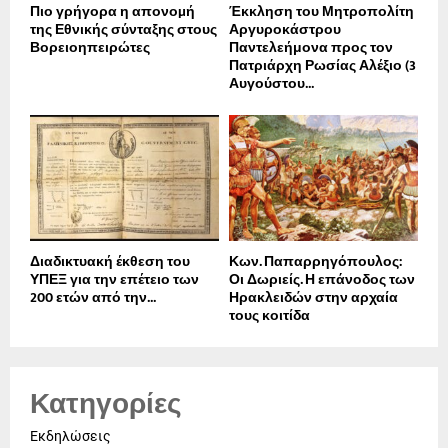
Πιο γρήγορα η απονοµή
Έκκληση του Μητροπολίτη
της Εθνικής σύνταξης στους
Αργυροκάστρου
Βορειοηπειρώτες
Παντελεήμονα προς τον
Πατριάρχη Ρωσίας Αλέξιο (3
Αυγούστου...
Διαδικτυακή έκθεση του
Κων. Παπαρρηγόπουλος:
ΥΠΕΞ για την επέτειο των
Οι Δωριείς. Η επάνοδος των
200 ετών από την...
Ηρακλειδών στην αρχαία
τους κοιτίδα
Κατηγορίες
Εκδηλώσεις