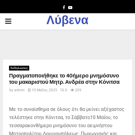
Facebook
Youtube
Λύβενα
PRIMARY
MENU
Εκδηλώσεις
Πραγματοποιήθηκε το 40ήμερο μνημόσυνο
του μακαριστού Μητρ. Ανδρέα στην Κόνιτσα
by
admin
10 Μαΐου, 2025
0
209
Με το συναίσθημα σε όλους ότι θα μείνει αξέχαστος
τελέστηκε στην Κόνιτσα, το Σάββατο10 Μαΐου, το
τεσσαρακονθήμερο μνημόσυνο του αειμνήστου
Μητροπολίτου Δρυινουπόλεως, Πωγωνιανής και