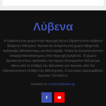
Λύβενα
Η Λύβενα είναι χωριό στην περιοχή Αγίων Σαράντα στην Αλβανία
(Βόρειου Ηπείρου). Βρίσκεται ανάμεσα στα χωριά Αβαρίτσα,
Αρδάσοβα, Μεσοποταμο, και Βελιάχοβο. Υπάγεται διοικητικά στην
επαρχία Μεσοποταμου, στην περιοχή Δελβίνου. Το χωριό
βρίσκεται στους πρόποδες του όρους Ντουργκάνο 360 μέτρα
πάνω από τη στάθμη της θάλασσας και περνάει από τον
υδροηλεκτρικό σταθμό της Μπίστρισας. Ο οικισμός περιλαμβάνει
περίπου 120 σπίτια.
Contact us:
contact@livena.gr