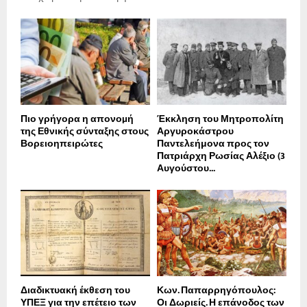
Πιο γρήγορα η απονοµή
Έκκληση του Μητροπολίτη
της Εθνικής σύνταξης στους
Αργυροκάστρου
Βορειοηπειρώτες
Παντελεήμονα προς τον
Πατριάρχη Ρωσίας Αλέξιο (3
Αυγούστου...
Διαδικτυακή έκθεση του
Κων. Παπαρρηγόπουλος:
ΥΠΕΞ για την επέτειο των
Οι Δωριείς. Η επάνοδος των