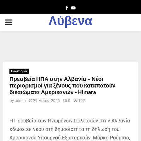
Facebook
Youtube
Λύβενα
PRIMARY
MENU
Πολιτισμός
Πρεσβεία ΗΠΑ στην Αλβανία – Νέοι
περιορισμοί για ξένους που καταπατούν
δικαιώματα Αμερικανών • Himara
by
admin
29 Μαΐου, 2025
0
192
Η Πρεσβεία των Ηνωμένων Πολιτειών στην Αλβανία
έδωσε εκ νέου στη δημοσιότητα τη δήλωση του
Αμερικανού Υπουργού Εξωτερικών, Μάρκο Ρούμπιο,