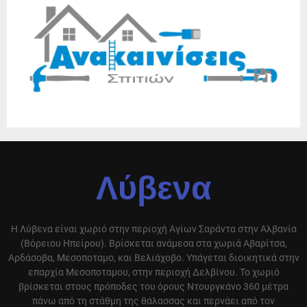
Λύβενα
Η Λύβενα είναι χωριό στην περιοχή Αγίων Σαράντα στην Αλβανία
(Βόρειου Ηπείρου). Βρίσκεται ανάμεσα στα χωριά Αβαρίτσα,
Αρδάσοβα, Μεσοποταμο, και Βελιάχοβο. Υπάγεται διοικητικά στην
επαρχία Μεσοποταμου, στην περιοχή Δελβίνου. Το χωριό
βρίσκεται στους πρόποδες του όρους Ντουργκάνο 360 μέτρα
πάνω από τη στάθμη της θάλασσας και περνάει από τον