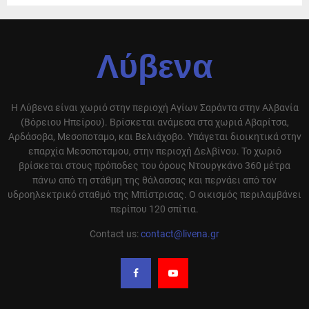
Λύβενα
Η Λύβενα είναι χωριό στην περιοχή Αγίων Σαράντα στην Αλβανία
(Βόρειου Ηπείρου). Βρίσκεται ανάμεσα στα χωριά Αβαρίτσα,
Αρδάσοβα, Μεσοποταμο, και Βελιάχοβο. Υπάγεται διοικητικά στην
επαρχία Μεσοποταμου, στην περιοχή Δελβίνου. Το χωριό
βρίσκεται στους πρόποδες του όρους Ντουργκάνο 360 μέτρα
πάνω από τη στάθμη της θάλασσας και περνάει από τον
υδροηλεκτρικό σταθμό της Μπίστρισας. Ο οικισμός περιλαμβάνει
περίπου 120 σπίτια.
Contact us:
contact@livena.gr