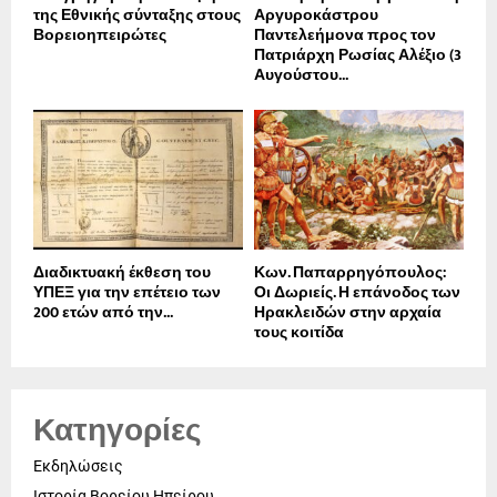
της Εθνικής σύνταξης στους
Αργυροκάστρου
Βορειοηπειρώτες
Παντελεήμονα προς τον
Πατριάρχη Ρωσίας Αλέξιο (3
Αυγούστου...
Διαδικτυακή έκθεση του
Κων. Παπαρρηγόπουλος:
ΥΠΕΞ για την επέτειο των
Οι Δωριείς. Η επάνοδος των
200 ετών από την...
Ηρακλειδών στην αρχαία
τους κοιτίδα
Κατηγορίες
Εκδηλώσεις
Ιστορία Βορείου Ηπείρου