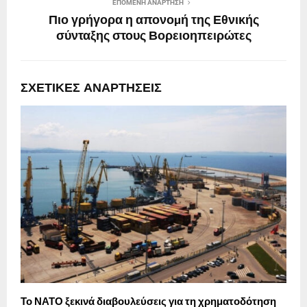
ΕΠΌΜΕΝΗ ΑΝΆΡΤΗΣΗ
Πιο γρήγορα η απονοµή της Εθνικής
σύνταξης στους Βορειοηπειρώτες
ΣΧΕΤΙΚΈΣ ΑΝΑΡΤΉΣΕΙΣ
Το ΝΑΤΟ ξεκινά διαβουλεύσεις για τη χρηματοδότηση
Α