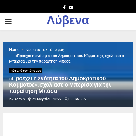
Facebook
Youtube
Λύβενα
PRIMARY
MENU
Home
Νέα από τον τόπο μας
«Προέχει η ενότητα του Δημοκρατικού Κόμματος», σχολίασε ο
Μπερίσα για την παραίτηση Μπάσα
Νέα από τον τόπο μας
«Προέχει η ενότητα του Δημοκρατικού
Κόμματος», σχολίασε ο Μπερίσα για την
παραίτηση Μπάσα
by
admin
22 Μαρτίου, 2022
0
505