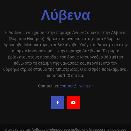
Λύβενα
Η Λύβενα είναι χωριό στην περιοχή Αγίων Σαράντα στην Αλβανία
(Βόρειου Ηπείρου). Βρίσκεται ανάμεσα στα χωριά Αβαρίτσα,
Αρδάσοβα, Μεσοποταμο, και Βελιάχοβο. Υπάγεται διοικητικά στην
επαρχία Μεσοποταμου, στην περιοχή Δελβίνου. Το χωριό
βρίσκεται στους πρόποδες του όρους Ντουργκάνο 360 μέτρα
πάνω από τη στάθμη της θάλασσας και περνάει από τον
υδροηλεκτρικό σταθμό της Μπίστρισας. Ο οικισμός περιλαμβάνει
περίπου 120 σπίτια.
Contact us:
contact@livena.gr
Ο ιστότοπος της Λύβενας αναδημοσιεύει άρθρα από διαφορά site που έχουν