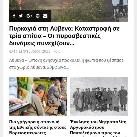
Πυρκαγιά στη Λύβενα: Καταστροφή σε
τρία σπίτια – Οι πυροσβεστικές
δυνάμεις συνεχίζουν...
11 Σεπτεμβρίου, 2023
0
Λύβενα – Έντονη ανησυχία προκαλεί η φωτιά που ξέσπασε
στο χωριό Λύβενα. Σύμφωνα...
Πιο γρήγορα η απονοµή
Έκκληση του Μητροπολίτη
της Εθνικής σύνταξης στους
Αργυροκάστρου
Βορειοηπειρώτες
Παντελεήμονα προς τον