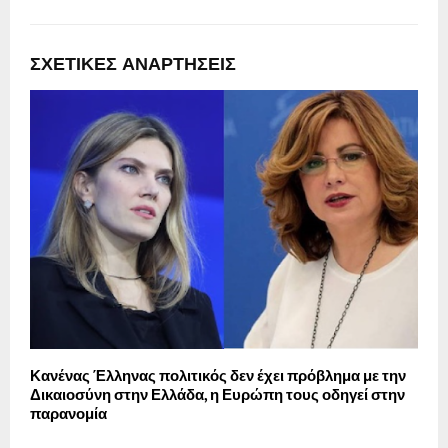
ΣΧΕΤΙΚΈΣ ΑΝΑΡΤΉΣΕΙΣ
Κανένας Έλληνας πολιτικός δεν έχει πρόβλημα με την
Α
Δικαιοσύνη στην Ελλάδα, η Ευρώπη τους οδηγεί στην
παρανομία