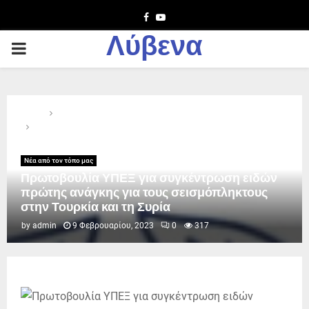
Facebook
Youtube
Λύβενα
PRIMARY
MENU
Home
Νέα από τον τόπο μας
Πρωτοβουλία ΥΠΕΞ για συγκέντρωση ειδών πρώτης ανάγκης
για τους σεισμόπληκτους στην Τουρκία και τη Συρία
Νέα από τον τόπο μας
Πρωτοβουλία ΥΠΕΞ για συγκέντρωση ειδών
πρώτης ανάγκης για τους σεισμόπληκτους
στην Τουρκία και τη Συρία
by
admin
9 Φεβρουαρίου, 2023
0
317