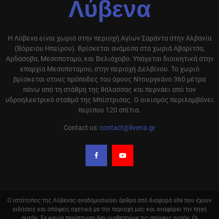
Λύβενα
Η Λύβενα είναι χωριό στην περιοχή Αγίων Σαράντα στην Αλβανία
(Βόρειου Ηπείρου). Βρίσκεται ανάμεσα στα χωριά Αβαρίτσα,
Αρδάσοβα, Μεσοποταμο, και Βελιάχοβο. Υπάγεται διοικητικά στην
επαρχία Μεσοποταμου, στην περιοχή Δελβίνου. Το χωριό
βρίσκεται στους πρόποδες του όρους Ντουργκάνο 360 μέτρα
πάνω από τη στάθμη της θάλασσας και περνάει από τον
υδροηλεκτρικό σταθμό της Μπίστρισας. Ο οικισμός περιλαμβάνει
περίπου 120 σπίτια.
Contact us:
contact@livena.gr
Ο ιστότοπος της Λύβενας αναδημοσιεύει άρθρα από διαφορά site που έχουν
ειδήσεις και απόψεις σχετικά με την περιοχή μας και αναφέρει την πηγή
αυτόν. Σε καμία περίπτωση δεν υιοθετούμε τις απόψεις αυτόν. Οι