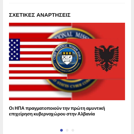
ΣΧΕΤΙΚΈΣ ΑΝΑΡΤΉΣΕΙΣ
Οι ΗΠΑ πραγματοποιούν την πρώτη αμυντική
Θ
επιχείρηση κυβερνοχώρου στην Αλβανία