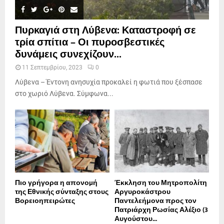
Πυρκαγιά στη Λύβενα: Καταστροφή σε
τρία σπίτια – Οι πυροσβεστικές
δυνάμεις συνεχίζουν...
11 Σεπτεμβρίου, 2023
0
Λύβενα – Έντονη ανησυχία προκαλεί η φωτιά που ξέσπασε
στο χωριό Λύβενα. Σύμφωνα...
Πιο γρήγορα η απονοµή
Έκκληση του Μητροπολίτη
της Εθνικής σύνταξης στους
Αργυροκάστρου
Βορειοηπειρώτες
Παντελεήμονα προς τον
Πατριάρχη Ρωσίας Αλέξιο (3
Αυγούστου...