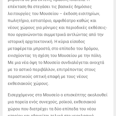
επέκταση θα στεγάσει τις βασικές δηµόσιες
λειτουργίες του Μουσείου – έκδοση εισιτηρίων,
πωλητήριο, εστιατόριο, αµφιθέατρο καθώς και
νέους χώρους για µόνιµες και περιοδικές εκθέσεις-
που οργανώνονται συµµετρικά αντλώντας από την
ιστορική αρχιτεκτονική. Η κύρια είσοδος
µεταφέρεται µπροστά, στο επίπεδο του δρόµου,
ενισχύοντας τη σχέση του Μουσείου µε την πόλη.
Με µια νέα όψη το Μουσείο συνδιαλέγεται ανοιχτά
µε το αστικό περιβάλλον, επιτρέποντας στους
περαστικούς οπτική επαφή µε τους νέους
εκθεσιακούς χώρους.
Εισερχόµενος στο Μουσείο ο επισκέπτης ακολουθεί
µια πορεία ενός συνεχούς, ροϊκού,
εκθεσιακού
χώρου που διατρέχει τα δύο επίπεδα του νέου
κτηρίου και οδηγείται τελικά στο νεοκλασικό