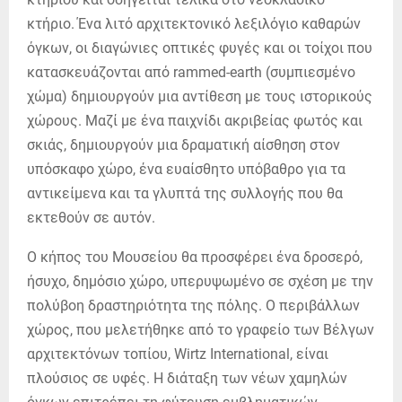
κτήριο. Ένα λιτό αρχιτεκτονικό λεξιλόγιο καθαρών
όγκων, οι διαγώνιες οπτικές φυγές και οι τοίχοι που
κατασκευάζονται από rammed-earth (συµπιεσµένο
χώµα) δηµιουργούν µια αντίθεση µε τους ιστορικούς
χώρους. Μαζί µε ένα παιχνίδι ακριβείας φωτός και
σκιάς, δηµιουργούν µια δραµατική αίσθηση στον
υπόσκαφο χώρο, ένα ευαίσθητο υπόβαθρο για τα
αντικείµενα και τα γλυπτά της συλλογής που θα
εκτεθούν σε αυτόν.
Ο κήπος του Μουσείου θα προσφέρει ένα δροσερό,
ήσυχο, δηµόσιο χώρο, υπερυψωµένο σε σχέση µε την
πολύβοη δραστηριότητα της πόλης. Ο περιβάλλων
χώρος, που µελετήθηκε από το γραφείο των Βέλγων
αρχιτεκτόνων τοπίου, Wirtz International, είναι
πλούσιος σε υφές. Η διάταξη των νέων χαµηλών