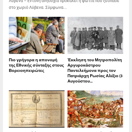
Λύβενα – Έντονη ανησυχία προκαλεί η φωτιά που ξέσπασε
στο χωριό Λύβενα. Σύμφωνα...
Πιο γρήγορα η απονοµή
Έκκληση του Μητροπολίτη
της Εθνικής σύνταξης στους
Αργυροκάστρου
Βορειοηπειρώτες
Παντελεήμονα προς τον
Πατριάρχη Ρωσίας Αλέξιο (3
Αυγούστου...