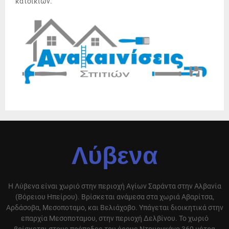
κατοικιών.
Λύβενα
Η Λύβενα είναι χωριό στην περιοχή Αγίων Σαράντα στην Αλβανία
(Βόρειου Ηπείρου). Βρίσκεται ανάμεσα στα χωριά Αβαρίτσα,
Αρδάσοβα, Μεσοποταμο, και Βελιάχοβο. Υπάγεται διοικητικά στην
επαρχία Μεσοποταμου, στην περιοχή Δελβίνου. Το χωριό
βρίσκεται στους πρόποδες του όρους Ντουργκάνο 360 μέτρα