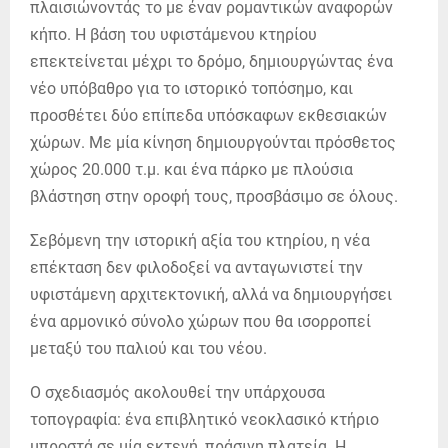
πλαισιώνοντάς το µε έναν ροµαντικών αναφορών
κήπο. Η βάση του υφιστάµενου κτηρίου
επεκτείνεται µέχρι το δρόµο, δηµιουργώντας ένα
νέο υπόβαθρο για το ιστορικό τοπόσηµο, και
προσθέτει δύο επίπεδα υπόσκαφων εκθεσιακών
χώρων. Με µία κίνηση δηµιουργούνται πρόσθετος
χώρος 20.000 τ.µ. και ένα πάρκο µε πλούσια
βλάστηση στην οροφή τους, προσβάσιµο σε όλους.
Σεβόµενη την ιστορική αξία του κτηρίου, η νέα
επέκταση δεν φιλοδοξεί να ανταγωνιστεί την
υφιστάµενη αρχιτεκτονική, αλλά να δηµιουργήσει
ένα αρµονικό σύνολο χώρων που θα ισορροπεί
µεταξύ του παλιού και του νέου.
Ο σχεδιασµός ακολουθεί την υπάρχουσα
τοπογραφία: ένα επιβλητικό νεοκλασικό κτήριο
µπροστά σε µία εκτενή, πράσινη πλατεία. Η