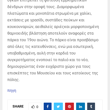
όγκων επιτρέπει τη φύτευση εµβληµατικών
δένδρων στην οροφή τους. Διαµορφωµένα
πλατώµατα και µονοπάτια στρωµένα µε χαλίκι,
εκτάσεις µε γρασίδι, συστάδες πεύκων και
κουκουναριών, αειθαλείς αριέςκαι µορφοποιηµένη
θαµνοειδής βλάστηση αποτελούν αναφορές στα
πάρκα του 19ου αιώνα. Το πάρκο είναι προσβάσιµο
από όλες τις κατευθύνσεις, ενώ µια εσωτερική,
υποβαθµισµένη, αυλή στην καρδιά του
συγκροτήµατος ενοποιεί το παλιό και το νέο,
δηµιουργώντας έναν ευχάριστο χώρο για τους
επισκέπτες του Μουσείου και τους κατοίκους της
πόλης.
πηγη
SHARE
0