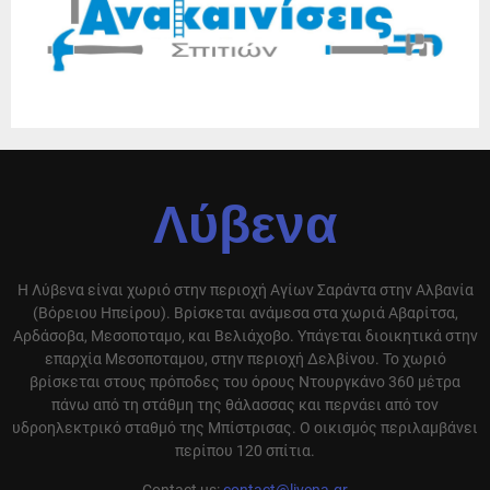
Λύβενα
Η Λύβενα είναι χωριό στην περιοχή Αγίων Σαράντα στην Αλβανία
(Βόρειου Ηπείρου). Βρίσκεται ανάμεσα στα χωριά Αβαρίτσα,
Αρδάσοβα, Μεσοποταμο, και Βελιάχοβο. Υπάγεται διοικητικά στην
επαρχία Μεσοποταμου, στην περιοχή Δελβίνου. Το χωριό
βρίσκεται στους πρόποδες του όρους Ντουργκάνο 360 μέτρα
πάνω από τη στάθμη της θάλασσας και περνάει από τον
υδροηλεκτρικό σταθμό της Μπίστρισας. Ο οικισμός περιλαμβάνει
περίπου 120 σπίτια.