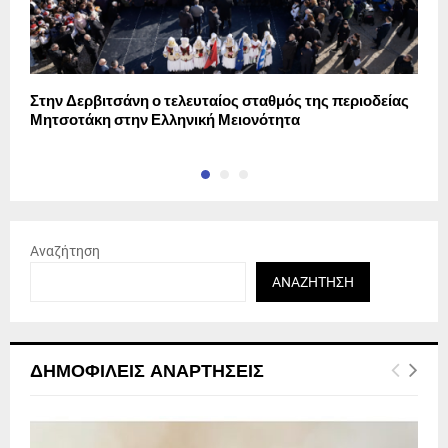
Στην Δερβιτσάνη ο τελευταίος σταθμός της περιοδείας
Η
Μητσοτάκη στην Ελληνική Μειονότητα
ε
Αναζήτηση
ΑΝΑΖΉΤΗΣΗ
ΔΗΜΟΦΙΛΕΊΣ ΑΝΑΡΤΉΣΕΙΣ