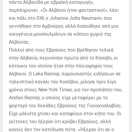
πάντα Αλβανίδα με εβραϊκή καταγωγή»,
συμπληρώνει. «Οι Αλβανοί ήταν φανταστικοί», λέει
και πάλι στο DW, η Johanna Jutta Neumann, που
γεννήθηκε στο Αμβούργο, αλλά διασώθηκε από μια
οικογένεια μουσουλμάνων σε κάποιο χωριό της
Αλβανίας.
Πολλοί από τους Εβραίους που βρέθηκαν τελικά
στην Αλβανία, περνούσαν πρώτα από το Κόσοβο, οι
κάτοικοι του οποίου ήταν στην πλειοψηφία τους
Αλβανοί. Ο Leka Rezniqi, παρουσιαστής ειδήσεων σε
τηλεοπτικό κανάλι του Κοσόβου, μίλησε πριν λίγα
χρόνια στους New York Times, για τον προπάππο του,
Arsllan Rezniqi, ο οποίος είχε μεταφέρει με το
φορτηγό του δεκάδες Εβραίους της Γιουγκοσλαβίας.
Είχε μάλιστα χτίσει και καταφύγιο στον κήπο του. Οι
γείτονες του ήξεραν ότι κρύβει Εβραίους, αλλά
κανείς δεν τον κατέδωσε πότε. «Ήξεραν ότι αν ο