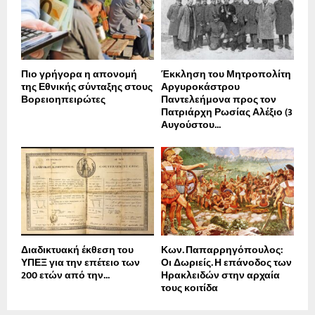
Πιο γρήγορα η απονοµή
Έκκληση του Μητροπολίτη
της Εθνικής σύνταξης στους
Αργυροκάστρου
Βορειοηπειρώτες
Παντελεήμονα προς τον
Πατριάρχη Ρωσίας Αλέξιο (3
Αυγούστου...
Διαδικτυακή έκθεση του
Κων. Παπαρρηγόπουλος:
ΥΠΕΞ για την επέτειο των
Οι Δωριείς. Η επάνοδος των
200 ετών από την...
Ηρακλειδών στην αρχαία
τους κοιτίδα