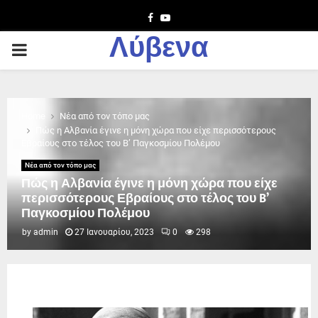
Facebook
Youtube
Λύβενα
PRIMARY
MENU
Home
Νέα από τον τόπο μας
Πώς η Αλβανία έγινε η μόνη χώρα που είχε περισσότερους
Εβραίους στο τέλος του B’ Παγκοσμίου Πολέμου
Νέα από τον τόπο μας
Πώς η Αλβανία έγινε η μόνη χώρα που είχε
περισσότερους Εβραίους στο τέλος του B’
Παγκοσμίου Πολέμου
by
admin
27 Ιανουαρίου, 2023
0
298