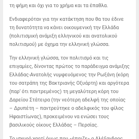
τη φήμη και όχι για το χρήμα και τα έπαθλα.
Ενδιαφερόταν για την κατάκτηση που θα του έδινε
τη δυνατότητα να κάνει οικουμενική την Ελλάδα
(πολιτισμική ανάμιξη ελληνικού και ανατολικού
πολιτισμού) με όχημα την ελληνική γλώσσα.
Την ελληνική γλώσσα, τον πολιτισμό και τις
επιγαμίες, δίνοντας πρώτος το παράδειγμα ανάμιξης
Ελλάδας-Ανατολής νυμφευόμενος την Ρωξάνη (κόρη
του σατράπη της Βακτριανής Οξυάρτη) και αργότερα
(παρ’ ότι παντρεμένος) τη μεγαλύτερη κόρη του
Δαρείου Στάτειρα (την νεότερη αδελφή της οποίας
– Δρυπέτη – παντρεύτηκε ο αδελφικός του φίλος
Ηφαιστίωνας), προκειμένου να ενώσει τους
βασιλικούς οίκους Ελλάδας – Περσίας.
Το ισχυρό χαρτί όμως που «έπαιζε» ο Αλέξανδρος