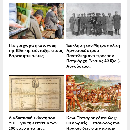
Πιο γρήγορα η απονοµή
Έκκληση του Μητροπολίτη
της Εθνικής σύνταξης στους
Αργυροκάστρου
Βορειοηπειρώτες
Παντελεήμονα προς τον
Πατριάρχη Ρωσίας Αλέξιο (3
Αυγούστου...
Διαδικτυακή έκθεση του
Κων. Παπαρρηγόπουλος:
ΥΠΕΞ για την επέτειο των
Οι Δωριείς. Η επάνοδος των
200 ετών από την...
Ηρακλειδών στην αρχαία