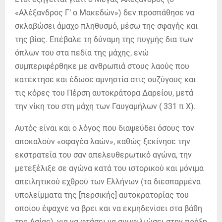
«Αλέξανδρος Γ’ ο Μακεδών») δεν προσπάθησε να
σκλαβώσει άμαχο πληθυσμό, μέσω της σφαγής και
της βίας. Επέβαλε τη δύναμη της πυγμής δια των
όπλων του στα πεδία της μάχης, ενώ
συμπεριφέρθηκε με ανθρωπιά στους λαούς που
κατέκτησε και έδωσε αμνηστία στις συζύγους και
τις κόρες του Πέρση αυτοκράτορα Δαρείου, μετά
την νίκη του στη μάχη των Γαυγαμήλων ( 331 π Χ).
Αυτός είναι και ο λόγος που διαψεύδει όσους τον
αποκαλούν «σφαγέα λαών», καθώς ξεκίνησε την
εκστρατεία του σαν απελευθερωτικό αγώνα, την
μετεξέλιξε σε αγώνα κατά του ιστορικού και μόνιμα
απειλητικού εχθρού των Ελλήνων (τα διεσπαρμένα
υπολείμματα της [περσικής] αυτοκρατορίας του
οποίου έψαχνε να βρει και να εκμηδενίσει στα βάθη
της Ασίας), για να φτάσει να συμφιλιώσει στην πράξη