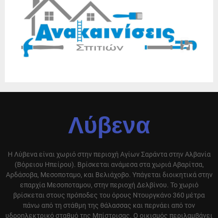
Λύβενα
Η Λύβενα είναι χωριό στην περιοχή Αγίων Σαράντα στην Αλβανία
(Βόρειου Ηπείρου). Βρίσκεται ανάμεσα στα χωριά Αβαρίτσα,
Αρδάσοβα, Μεσοποταμο, και Βελιάχοβο. Υπάγεται διοικητικά στην
επαρχία Μεσοποταμου, στην περιοχή Δελβίνου. Το χωριό
βρίσκεται στους πρόποδες του όρους Ντουργκάνο 360 μέτρα
πάνω από τη στάθμη της θάλασσας και περνάει από τον
υδροηλεκτρικό σταθμό της Μπίστρισας. Ο οικισμός περιλαμβάνει