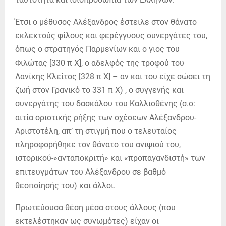
Έτσι ο μέθυσος Αλέξανδρος έστειλε στον θάνατο
εκλεκτούς φίλους και φερέγγυους συνεργάτες του,
όπως ο στρατηγός Παρμενίων και ο γιος του
Φιλώτας [330 π Χ], ο αδελφός της τροφού του
Λανίκης Κλείτος [328 π Χ] – αν και του είχε σώσει τη
ζωή στον Γρανικό το 331 π Χ) , ο συγγενής και
συνεργάτης του δασκάλου του Καλλισθένης (σ.σ:
αιτία οριστικής ρήξης των σχέσεων Αλέξανδρου-
Αριστοτέλη, απ’ τη στιγμή που ο τελευταίος
πληροφορήθηκε τον θάνατο του ανιψιού του,
ιστορικού-»ανταποκριτή» και «προπαγανδιστή» των
επιτευγμάτων του Αλέξανδρου σε βαθμό
θεοποίησής του) και άλλοι.
Πρωτεύουσα θέση μέσα στους άλλους (που
εκτελέστηκαν ως συνωμότες) είχαν οι