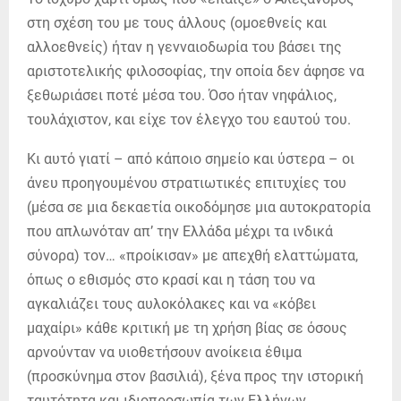
στη σχέση του με τους άλλους (ομοεθνείς και
αλλοεθνείς) ήταν η γενναιοδωρία του βάσει της
αριστοτελικής φιλοσοφίας, την οποία δεν άφησε να
ξεθωριάσει ποτέ μέσα του. Όσο ήταν νηφάλιος,
τουλάχιστον, και είχε τον έλεγχο του εαυτού του.
Κι αυτό γιατί – από κάποιο σημείο και ύστερα – οι
άνευ προηγουμένου στρατιωτικές επιτυχίες του
(μέσα σε μια δεκαετία οικοδόμησε μια αυτοκρατορία
που απλωνόταν απ’ την Ελλάδα μέχρι τα ινδικά
σύνορα) τον… «προίκισαν» με απεχθή ελαττώματα,
όπως ο εθισμός στο κρασί και η τάση του να
αγκαλιάζει τους αυλοκόλακες και να «κόβει
μαχαίρι» κάθε κριτική με τη χρήση βίας σε όσους
αρνούνταν να υιοθετήσουν ανοίκεια έθιμα
(προσκύνημα στον βασιλιά), ξένα προς την ιστορική
ταυτότητα και ιδιοπροσωπία των Ελλήνων.