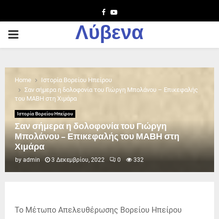
Facebook
Youtube
Λύβενα
PRIMARY
MENU
Home
Ιστορία Βορείου Ηπείρου
Σαν σήμερα η δολοφονία του Γιώργη Μπολάνου – Επικεφαλής
του ΜΑΒΗ στη Χιμάρα
Ιστορία Βορείου Ηπείρου
Σαν σήμερα η δολοφονία του Γιώργη
Μπολάνου – Επικεφαλής του ΜΑΒΗ στη
Χιμάρα
by
admin
3 Δεκεμβρίου, 2022
0
332
Το Μέτωπο Απελευθέρωσης Βορείου Ηπείρου