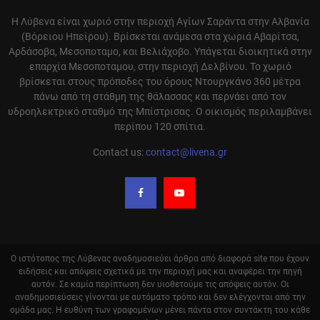
Η Λύβενα είναι χωριό στην περιοχή Αγίων Σαράντα στην Αλβανία
(Βόρειου Ηπείρου). Βρίσκεται ανάμεσα στα χωριά Αβαρίτσα,
Αρδάσοβα, Μεσοποταμο, και Βελιάχοβο. Υπάγεται διοικητικά στην
επαρχία Μεσοποταμου, στην περιοχή Δελβίνου. Το χωριό
βρίσκεται στους πρόποδες του όρους Ντουργκάνο 360 μέτρα
πάνω από τη στάθμη της θάλασσας και περνάει από τον
υδροηλεκτρικό σταθμό της Μπίστρισας. Ο οικισμός περιλαμβάνει
περίπου 120 σπίτια.
Contact us:
contact@livena.gr
Ο ιστότοπος της Λύβενας αναδημοσιεύει άρθρα από διαφορά site που έχουν
ειδήσεις και απόψεις σχετικά με την περιοχή μας και αναφέρει την πηγή
αυτόν. Σε καμία περίπτωση δεν υιοθετούμε τις απόψεις αυτόν. Οι
αναδημοσιεύσεις γίνονται με αυτόματο τρόπο και δεν ελέγχονται από την
ομάδα μας. Η ευθύνη των γραφομένων μένει πάντα στον συντάκτη του κάθε