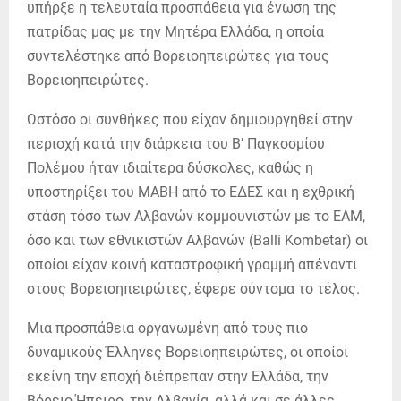
υπήρξε η τελευταία προσπάθεια για ένωση της
πατρίδας μας με την Μητέρα Ελλάδα, η οποία
συντελέστηκε από Βορειοηπειρώτες για τους
Βορειοηπειρώτες.
Ωστόσο οι συνθήκες που είχαν δημιουργηθεί στην
περιοχή κατά την διάρκεια του Β’ Παγκοσμίου
Πολέμου ήταν ιδιαίτερα δύσκολες, καθώς η
υποστηρίξει του ΜΑΒΗ από το ΕΔΕΣ και η εχθρική
στάση τόσο των Αλβανών κομμουνιστών με το ΕΑΜ,
όσο και των εθνικιστών Αλβανών (Balli Kombetar) οι
οποίοι είχαν κοινή καταστροφική γραμμή απέναντι
στους Βορειοηπειρώτες, έφερε σύντομα το τέλος.
Μια προσπάθεια οργανωμένη από τους πιο
δυναμικούς Έλληνες Βορειοηπειρώτες, οι οποίοι
εκείνη την εποχή διέπρεπαν στην Ελλάδα, την
Βόρειο Ήπειρο, την Αλβανία, αλλά και σε άλλες