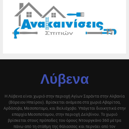
Λύβενα
Η Λύβενα είναι χωριό στην περιοχή Αγίων Σαράντα στην Αλβανία
(Βόρειου Ηπείρου). Βρίσκεται ανάμεσα στα χωριά Αβαρίτσα,
Αρδάσοβα, Μεσοποταμο, και Βελιάχοβο. Υπάγεται διοικητικά στην
επαρχία Μεσοποταμου, στην περιοχή Δελβίνου. Το χωριό
βρίσκεται στους πρόποδες του όρους Ντουργκάνο 360 μέτρα
πάνω από τη στάθμη της θάλασσας και περνάει από τον