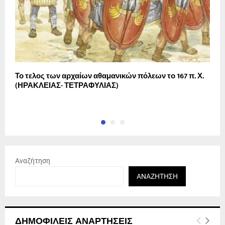
Το τελος των αρχαίων αθαμανικών πόλεων το 167 π. Χ.
Τ
(ΗΡΑΚΛΕΙΑΣ- ΤΕΤΡΑΦΥΛΙΑΣ)
σ
Β
Αναζήτηση
ΑΝΑΖΉΤΗΣΗ
ΔΗΜΟΦΙΛΕΊΣ ΑΝΑΡΤΉΣΕΙΣ