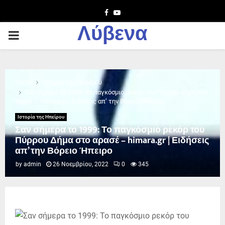
Facebook
Youtube
Λύβενα
PRIMARY
MENU
Home
Ιστορία της Ηπείρου
Σαν σήμερα το 1999: Το παγκόσμιο ρεκόρ του Πύρρου Δήμα στο
αρασέ – himara.gr | Ειδήσεις απ’ την Βόρειο Ήπειρο
Ιστορία της Ηπείρου
Σαν σήμερα το 1999: Το παγκόσμιο ρεκόρ του
Πύρρου Δήμα στο αρασέ – himara.gr | Ειδήσεις
απ’ την Βόρειο Ήπειρο
by
admin
26 Νοεμβρίου, 2022
0
345