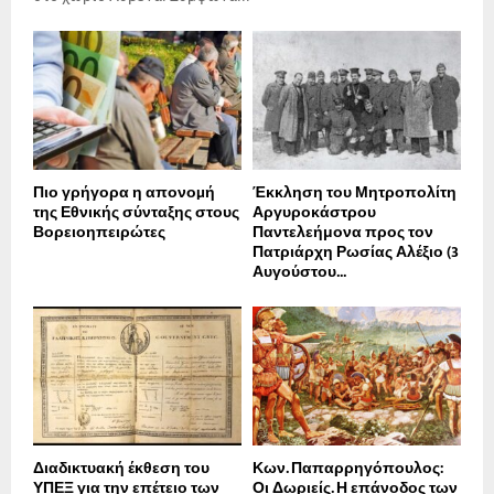
Πιο γρήγορα η απονοµή
Έκκληση του Μητροπολίτη
της Εθνικής σύνταξης στους
Αργυροκάστρου
Βορειοηπειρώτες
Παντελεήμονα προς τον
Πατριάρχη Ρωσίας Αλέξιο (3
Αυγούστου...
Διαδικτυακή έκθεση του
Κων. Παπαρρηγόπουλος:
ΥΠΕΞ για την επέτειο των
Οι Δωριείς. Η επάνοδος των