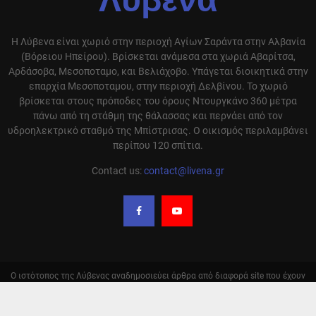
Λύβενα
Η Λύβενα είναι χωριό στην περιοχή Αγίων Σαράντα στην Αλβανία
(Βόρειου Ηπείρου). Βρίσκεται ανάμεσα στα χωριά Αβαρίτσα,
Αρδάσοβα, Μεσοποταμο, και Βελιάχοβο. Υπάγεται διοικητικά στην
επαρχία Μεσοποταμου, στην περιοχή Δελβίνου. Το χωριό
βρίσκεται στους πρόποδες του όρους Ντουργκάνο 360 μέτρα
πάνω από τη στάθμη της θάλασσας και περνάει από τον
υδροηλεκτρικό σταθμό της Μπίστρισας. Ο οικισμός περιλαμβάνει
περίπου 120 σπίτια.
Contact us:
contact@livena.gr
Ο ιστότοπος της Λύβενας αναδημοσιεύει άρθρα από διαφορά site που έχουν
ειδήσεις και απόψεις σχετικά με την περιοχή μας και αναφέρει την πηγή
αυτόν. Σε καμία περίπτωση δεν υιοθετούμε τις απόψεις αυτόν. Οι
αναδημοσιεύσεις γίνονται με αυτόματο τρόπο και δεν ελέγχονται από την