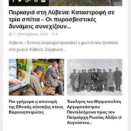
Πυρκαγιά στη Λύβενα: Καταστροφή σε
τρία σπίτια – Οι πυροσβεστικές
δυνάμεις συνεχίζουν...
11 Σεπτεμβρίου, 2023
0
Λύβενα – Έντονη ανησυχία προκαλεί η φωτιά που ξέσπασε
στο χωριό Λύβενα. Σύμφωνα...
Πιο γρήγορα η απονοµή
Έκκληση του Μητροπολίτη
της Εθνικής σύνταξης στους
Αργυροκάστρου
Βορειοηπειρώτες
Παντελεήμονα προς τον
Πατριάρχη Ρωσίας Αλέξιο (3
Αυγούστου...