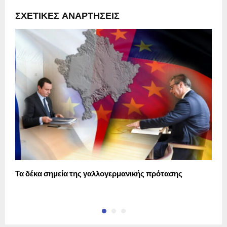
ΣΧΕΤΙΚΈΣ ΑΝΑΡΤΉΣΕΙΣ
Τα δέκα σημεία της γαλλογερμανικής πρότασης
Κ
Α