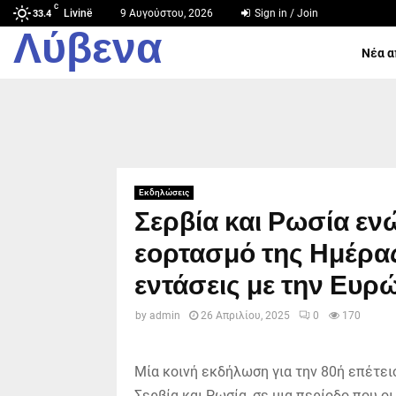
C
Livinë
9 Αυγούστου, 2026
Sign in / Join
33.4
Λύβενα
Νέα α
Εκδηλώσεις
Σερβία και Ρωσία εν
εορτασμό της Ημέρας 
εντάσεις με την Ευρ
by
admin
26 Απριλίου, 2025
0
170
Μία κοινή εκδήλωση για την 80ή επέτει
Σερβία και Ρωσία, σε μια περίοδο που ο