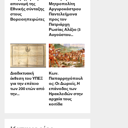
απονοµή της
Μητροπολίτη
Εθνικής σύνταξης
Αργυροκάστρου
στους
Παντελεήμονα
Βορειοηπειρώτες
προς τον
Πατριάρχη
Ρωσίας Αλέξιο (3
Αυγούστου...
Διαδικτυακή
Κων.
έκθεση του ΥΠΕΞ
Παπαρρηγόπουλ
για την επέτειο
ος: Οι Δωριείς. Η
των 200 ετών από
επάνοδος των
την...
Ηρακλειδών στην
αρχαία τους
κοιτίδα