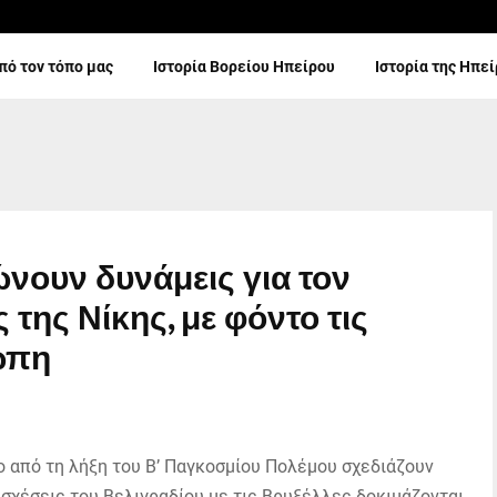
πό τον τόπο μας
Ιστορία Βορείου Ηπείρου
Ιστορία της Ηπε
ώνουν δυνάμεις για τον
της Νίκης, με φόντο τις
ώπη
ο από τη λήξη του Β’ Παγκοσμίου Πολέμου σχεδιάζουν
ι σχέσεις του Βελιγραδίου με τις Βρυξέλλες δοκιμάζονται.