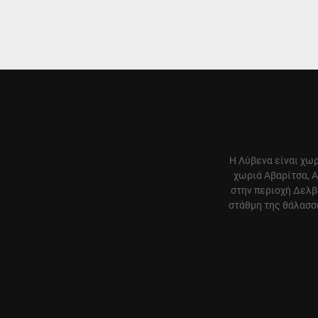
Η Λύβενα είναι χωρ
χωριά Αβαρίτσα, Α
στην περιοχή Δελβ
στάθμη της θάλασσα