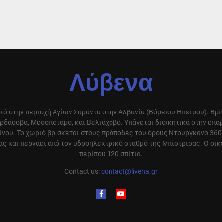
Λύβενα
ιό στην περιοχή Αγίων Σαράντα στην Αλβανία (Βόρειου Ηπείρου). Βρ
ρδάσοβα, Μεσοποταμο, και Βελιάχοβο. Υπάγεται διοικητικά στην επ
ίνου. Το χωριό βρίσκεται στους πρόποδες του όρους Ντουργκάνο 360
ς και περνάει από τον υδροηλεκτρικό σταθμό της Μπίστρισας. Ο οικ
περίπου 120 σπίτια.
Contact us:
contact@livena.gr