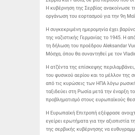
Η κυβέρνηση της Σερβίας ανακοίνωσε τη
οργάνωση του εορτασμού για την 9η Μαΐ
Η συγκεκριμένη ημερομηνία έχει βαρύν
της ναζιστικής Γερμανίας το 1945. Η απ
τη δήλωση του προέδρου Aleksandar Vuc
Μόσχα, όπου θα συναντηθεί με τον Vladim
Η ατζέντα της επίσκεψης περιλαμβάνει,
του φυσικού αερίου και το μέλλον της σ
από τις κυρώσεις των ΗΠΑ λόγω ρωσικής
ταξιδεύει στη Ρωσία μετά την έναρξη τ
προβληματισμό στους ευρωπαϊκούς θεσ
Η Ευρωπαϊκή Επιτροπή εξέφρασε ανοιχτά
εγείρει ερωτήματα για την αξιοπιστία 
της σερβικής κυβέρνησης να ευθυγραμμι