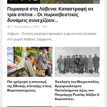
Πυρκαγιά στη Λύβενα: Καταστροφή σε
τρία σπίτια – Οι πυροσβεστικές
δυνάμεις συνεχίζουν...
11 Σεπτεμβρίου, 2023
0
Λύβενα – Έντονη ανησυχία προκαλεί η φωτιά που ξέσπασε
στο χωριό Λύβενα. Σύμφωνα...
Πιο γρήγορα η απονοµή
Έκκληση του Μητροπολίτη
της Εθνικής σύνταξης στους
Αργυροκάστρου
Βορειοηπειρώτες
Παντελεήμονα προς τον
Πατριάρχη Ρωσίας Αλέξιο (3
Αυγούστου...