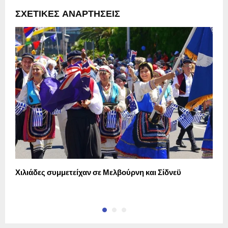
ΣΧΕΤΙΚΈΣ ΑΝΑΡΤΉΣΕΙΣ
Χιλιάδες συμμετείχαν σε Μελβούρνη και Σίδνεϋ
Τ
α