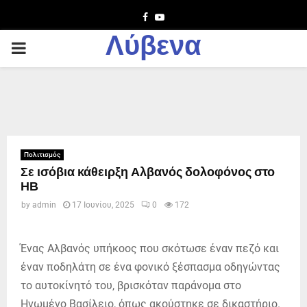
Facebook
Youtube
Λύβενα
PRIMARY
MENU
Πολιτισμός
Σε ισόβια κάθειρξη Αλβανός δολοφόνος στο
ΗΒ
by
admin
17 Ιουνίου, 2025
0
172
Ένας Αλβανός υπήκοος που σκότωσε έναν πεζό και
έναν ποδηλάτη σε ένα φονικό ξέσπασμα οδηγώντας
το αυτοκίνητό του, βρισκόταν παράνομα στο
Ηνωμένο Βασίλειο, όπως ακούστηκε σε δικαστήριο.