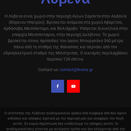
Λύβενα
Η Λύβενα είναι χωριό στην περιοχή Αγίων Σαράντα στην Αλβανία
(Βόρειου Ηπείρου). Βρίσκεται ανάμεσα στα χωριά Αβαρίτσα,
Αρδάσοβα, Μεσοποταμο, και Βελιάχοβο. Υπάγεται διοικητικά στην
επαρχία Μεσοποταμου, στην περιοχή Δελβίνου. Το χωριό
βρίσκεται στους πρόποδες του όρους Ντουργκάνο 360 μέτρα
πάνω από τη στάθμη της θάλασσας και περνάει από τον
υδροηλεκτρικό σταθμό της Μπίστρισας. Ο οικισμός περιλαμβάνει
περίπου 120 σπίτια.
Contact us:
contact@livena.gr
Ο ιστότοπος της Λύβενας αναδημοσιεύει άρθρα από διαφορά site που έχουν
ειδήσεις και απόψεις σχετικά με την περιοχή μας και αναφέρει την πηγή
αυτόν. Σε καμία περίπτωση δεν υιοθετούμε τις απόψεις αυτόν. Οι
αναδημοσιεύσεις γίνονται με αυτόματο τρόπο και δεν ελέγχονται από την