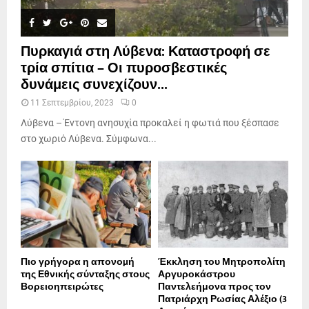
Πυρκαγιά στη Λύβενα: Καταστροφή σε
τρία σπίτια – Οι πυροσβεστικές
δυνάμεις συνεχίζουν...
11 Σεπτεμβρίου, 2023
0
Λύβενα – Έντονη ανησυχία προκαλεί η φωτιά που ξέσπασε
στο χωριό Λύβενα. Σύμφωνα...
Πιο γρήγορα η απονοµή
Έκκληση του Μητροπολίτη
της Εθνικής σύνταξης στους
Αργυροκάστρου
Βορειοηπειρώτες
Παντελεήμονα προς τον
Πατριάρχη Ρωσίας Αλέξιο (3