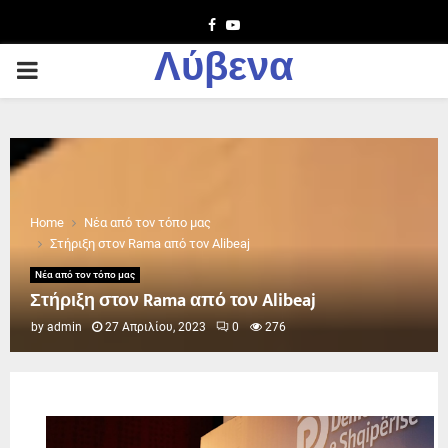
Facebook
Youtube
Λύβενα
PRIMARY
MENU
Home
Νέα από τον τόπο μας
Στήριξη στον Rama από τον Alibeaj
Νέα από τον τόπο μας
Στήριξη στον Rama από τον Alibeaj
by
admin
27 Απριλίου, 2023
0
276