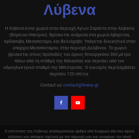
Λύβενα
Η Λύβενα είναι χωριό στην περιοχή Αγίων Σαράντα στην Αλβανία
(Βόρειου Ηπείρου). Βρίσκεται ανάμεσα στα χωριά Αβαρίτσα,
Αρδάσοβα, Μεσοποταμο, και Βελιάχοβο. Υπάγεται διοικητικά στην
επαρχία Μεσοποταμου, στην περιοχή Δελβίνου. Το χωριό
βρίσκεται στους πρόποδες του όρους Ντουργκάνο 360 μέτρα
πάνω από τη στάθμη της θάλασσας και περνάει από τον
υδροηλεκτρικό σταθμό της Μπίστρισας. Ο οικισμός περιλαμβάνει
περίπου 120 σπίτια.
Contact us:
contact@livena.gr
Ο ιστότοπος της Λύβενας αναδημοσιεύει άρθρα από διαφορά site που έχουν
ειδήσεις και απόψεις σχετικά με την περιοχή μας και αναφέρει την πηγή