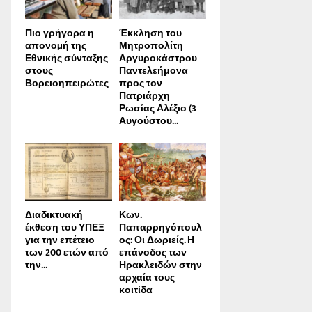
Πιο γρήγορα η
Έκκληση του
απονοµή της
Μητροπολίτη
Εθνικής σύνταξης
Αργυροκάστρου
στους
Παντελεήμονα
Βορειοηπειρώτες
προς τον
Πατριάρχη
Ρωσίας Αλέξιο (3
Αυγούστου...
Διαδικτυακή
Κων.
έκθεση του ΥΠΕΞ
Παπαρρηγόπουλ
για την επέτειο
ος: Οι Δωριείς. Η
των 200 ετών από
επάνοδος των
την...
Ηρακλειδών στην
αρχαία τους
κοιτίδα