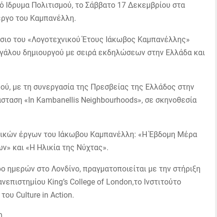
 Ιδρυμα Πολιτισμού, το Σάββατο 17 Δεκεμβρίου στα
έργο του Καμπανέλλη.
ίσιο του «Λογοτεχνικού Έτους Ιάκωβος Καμπανέλλης»
εγάλου δημιουργού με σειρά εκδηλώσεων στην Ελλάδα και
μού, με τη συνεργασία της Πρεσβείας της Ελλάδος στην
άσταση «In Kambanellis Neighbourhoods», σε σκηνοθεσία
τικών έργων του Ιάκωβου Καμπανέλλη: «Η Έβδομη Μέρα
ν» και «Η Ηλικία της Νύχτας».
ο ημερών στο Λονδίνο, πραγματοποιείται με την στήριξη
επιστημίου King’s College of London,το Ινστιτούτο
ου Culture in Action.
0