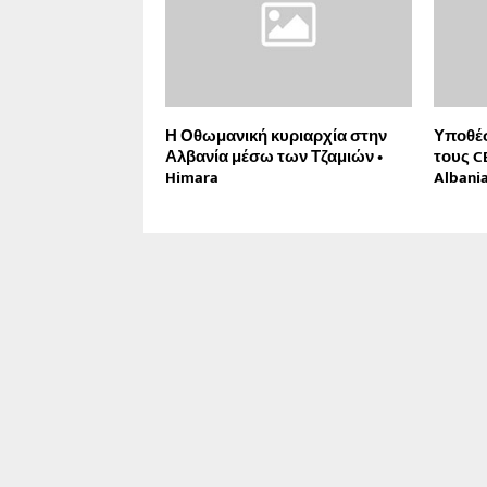
Η Οθωμανική κυριαρχία στην
Υποθέσ
Αλβανία μέσω των Τζαμιών •
τους C
Himara
Albania