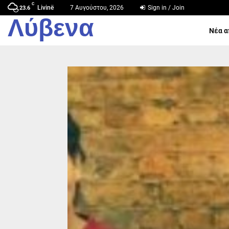
C
Livinë
7 Αυγούστου, 2026
Sign in / Join
23.6
Λύβενα
Νέα α