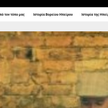
πό τον τόπο μας
Ιστορία Βορείου Ηπείρου
Ιστορία της Ηπε