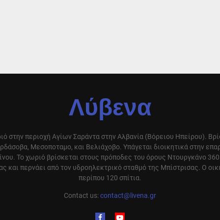
Λύβενα
ιό στην περιοχή Αγίων Σαράντα στην Αλβανία (Βόρειου Ηπείρου). Βρ
ρδάσοβα, Μεσοποταμο, και Βελιάχοβο. Υπάγεται διοικητικά στην επ
ίνου. Το χωριό βρίσκεται στους πρόποδες του όρους Ντουργκάνο 360
ς και περνάει από τον υδροηλεκτρικό σταθμό της Μπίστρισας. Ο οικ
περίπου 120 σπίτια.
Contact us:
contact@livena.gr