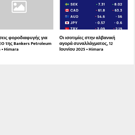
εις φοροδιαφυγής για
Οι ισοτιμίες στην αλβανική
EO της Bankers Petroleum
αγορά συναλλάγματος, 12
 • Himara
Ιουνίου 2025 • Himara