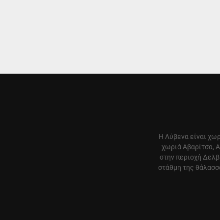
Η Λύβενα είναι χωρ
χωριά Αβαρίτσα, Α
στην περιοχή Δελβ
στάθμη της θάλασσα