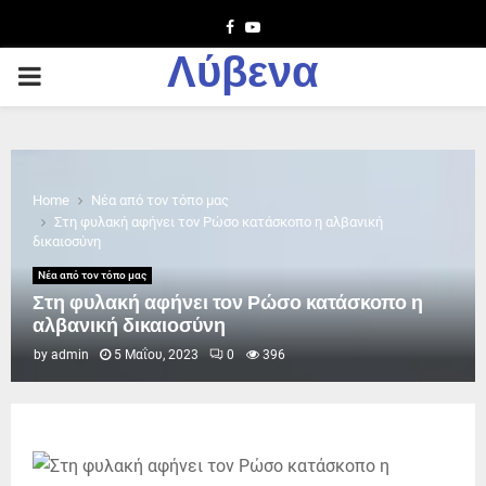
Facebook
Youtube
Λύβενα
PRIMARY
MENU
Home
Νέα από τον τόπο μας
Στη φυλακή αφήνει τον Ρώσο κατάσκοπο η αλβανική
δικαιοσύνη
Νέα από τον τόπο μας
Στη φυλακή αφήνει τον Ρώσο κατάσκοπο η
αλβανική δικαιοσύνη
by
admin
5 Μαΐου, 2023
0
396