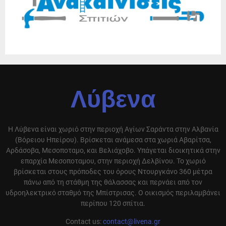
Λύβενα
Η Λύβενα είναι χωριό στην περιοχή Αγίων Σαράντα στην Αλβανία
(Βόρειου Ηπείρου). Βρίσκεται ανάμεσα στα χωριά Αβαρίτσα,
Αρδάσοβα, Μεσοποταμο, και Βελιάχοβο. Υπάγεται διοικητικά στην
επαρχία Μεσοποταμου, στην περιοχή Δελβίνου. Το χωριό
βρίσκεται στους πρόποδες του όρους Ντουργκάνο 360 μέτρα
πάνω από τη στάθμη της θάλασσας και περνάει από τον
υδροηλεκτρικό σταθμό της Μπίστρισας. Ο οικισμός περιλαμβάνει
περίπου 120 σπίτια.
Contact us:
contact@livena.gr