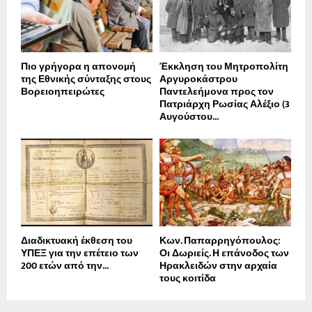
Πιο γρήγορα η απονοµή
Έκκληση του Μητροπολίτη
της Εθνικής σύνταξης στους
Αργυροκάστρου
Βορειοηπειρώτες
Παντελεήμονα προς τον
Πατριάρχη Ρωσίας Αλέξιο (3
Αυγούστου...
Διαδικτυακή έκθεση του
Κων. Παπαρρηγόπουλος:
ΥΠΕΞ για την επέτειο των
Οι Δωριείς. Η επάνοδος των
200 ετών από την...
Ηρακλειδών στην αρχαία
τους κοιτίδα