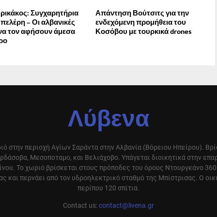
ικάκος: Συγχαρητήρια
Απάντηση Βούτσιτς για την
πελέρη – Οι αλβανικές
ενδεχόμενη προμήθεια του
να τον αφήσουν άμεσα
Κοσόβου με τουρκικά drones
ρο
Λύβενα
ιό στην περιοχή Αγίων Σαράντα στην Αλβανία (Βόρειου Ηπείρου). Βρ
ρδάσοβα, Μεσοποταμο, και Βελιάχοβο. Υπάγεται διοικητικά στην επ
ίνου. Το χωριό βρίσκεται στους πρόποδες του όρους Ντουργκάνο 360
ς και περνάει από τον υδροηλεκτρικό σταθμό της Μπίστρισας. Ο οικ
περίπου 120 σπίτια.
Contact us:
contact@livena.gr