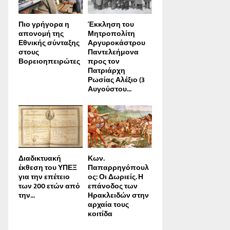
Πιο γρήγορα η
Έκκληση του
απονοµή της
Μητροπολίτη
Εθνικής σύνταξης
Αργυροκάστρου
στους
Παντελεήμονα
Βορειοηπειρώτες
προς τον
Πατριάρχη
Ρωσίας Αλέξιο (3
Αυγούστου...
Διαδικτυακή
Κων.
έκθεση του ΥΠΕΞ
Παπαρρηγόπουλ
για την επέτειο
ος: Οι Δωριείς. Η
των 200 ετών από
επάνοδος των
την...
Ηρακλειδών στην
αρχαία τους
κοιτίδα