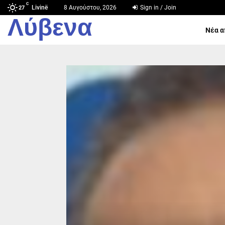
C
Livinë
8 Αυγούστου, 2026
Sign in / Join
27
Λύβενα
Νέα α