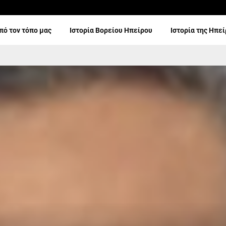
πό τον τόπο μας
Ιστορία Βορείου Ηπείρου
Ιστορία της Ηπε