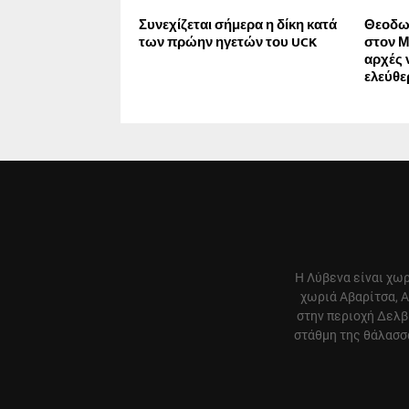
Συνεχίζεται σήμερα η δίκη κατά
Θεοδωρ
των πρώην ηγετών του UCK
στον Μ
αρχές 
ελεύθε
Η Λύβενα είναι χωρ
χωριά Αβαρίτσα, Α
στην περιοχή Δελβ
στάθμη της θάλασσα