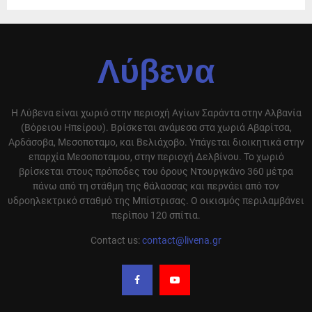
Λύβενα
Η Λύβενα είναι χωριό στην περιοχή Αγίων Σαράντα στην Αλβανία
(Βόρειου Ηπείρου). Βρίσκεται ανάμεσα στα χωριά Αβαρίτσα,
Αρδάσοβα, Μεσοποταμο, και Βελιάχοβο. Υπάγεται διοικητικά στην
επαρχία Μεσοποταμου, στην περιοχή Δελβίνου. Το χωριό
βρίσκεται στους πρόποδες του όρους Ντουργκάνο 360 μέτρα
πάνω από τη στάθμη της θάλασσας και περνάει από τον
υδροηλεκτρικό σταθμό της Μπίστρισας. Ο οικισμός περιλαμβάνει
περίπου 120 σπίτια.
Contact us:
contact@livena.gr