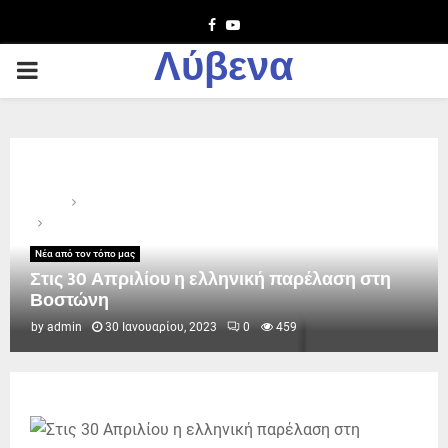
Facebook
Youtube
Λύβενα
PRIMARY
MENU
Home
Νέα από τον τόπο μας
Στις 30 Απριλίου η ελληνική παρέλαση στη Βοστώνη
Νέα από τον τόπο μας
Στις 30 Απριλίου η ελληνική παρέλαση στη
Βοστώνη
by
admin
30 Ιανουαρίου, 2023
0
459