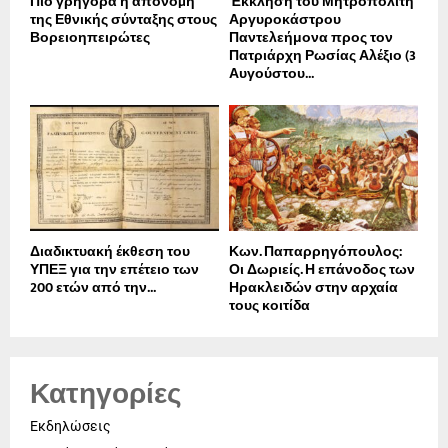
Πιο γρήγορα η απονοµή
Έκκληση του Μητροπολίτη
της Εθνικής σύνταξης στους
Αργυροκάστρου
Βορειοηπειρώτες
Παντελεήμονα προς τον
Πατριάρχη Ρωσίας Αλέξιο (3
Αυγούστου...
Διαδικτυακή έκθεση του
Κων. Παπαρρηγόπουλος:
ΥΠΕΞ για την επέτειο των
Οι Δωριείς. Η επάνοδος των
200 ετών από την...
Ηρακλειδών στην αρχαία
τους κοιτίδα
Κατηγορίες
Εκδηλώσεις