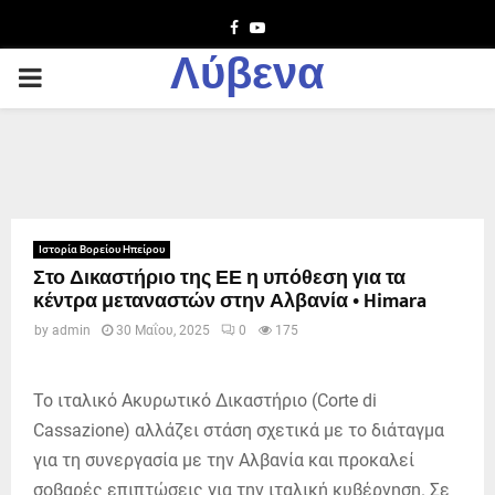
Facebook
Youtube
Λύβενα
PRIMARY
MENU
Ιστορία Βορείου Ηπείρου
Στο Δικαστήριο της ΕΕ η υπόθεση για τα
κέντρα μεταναστών στην Αλβανία • Himara
by
admin
30 Μαΐου, 2025
0
175
Το ιταλικό Ακυρωτικό Δικαστήριο (Corte di
Cassazione) αλλάζει στάση σχετικά με το διάταγμα
για τη συνεργασία με την Αλβανία και προκαλεί
σοβαρές επιπτώσεις για την ιταλική κυβέρνηση. Σε