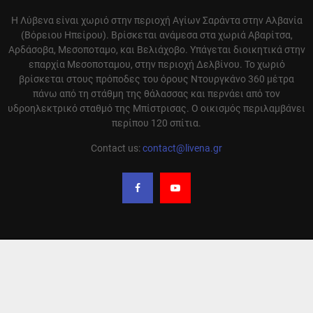
Η Λύβενα είναι χωριό στην περιοχή Αγίων Σαράντα στην Αλβανία
(Βόρειου Ηπείρου). Βρίσκεται ανάμεσα στα χωριά Αβαρίτσα,
Αρδάσοβα, Μεσοποταμο, και Βελιάχοβο. Υπάγεται διοικητικά στην
επαρχία Μεσοποταμου, στην περιοχή Δελβίνου. Το χωριό
βρίσκεται στους πρόποδες του όρους Ντουργκάνο 360 μέτρα
πάνω από τη στάθμη της θάλασσας και περνάει από τον
υδροηλεκτρικό σταθμό της Μπίστρισας. Ο οικισμός περιλαμβάνει
περίπου 120 σπίτια.
Contact us:
contact@livena.gr
Ο ιστότοπος της Λύβενας αναδημοσιεύει άρθρα από διαφορά site που έχουν
ειδήσεις και απόψεις σχετικά με την περιοχή μας και αναφέρει την πηγή
αυτόν. Σε καμία περίπτωση δεν υιοθετούμε τις απόψεις αυτόν. Οι
αναδημοσιεύσεις γίνονται με αυτόματο τρόπο και δεν ελέγχονται από την
ομάδα μας. Η ευθύνη των γραφομένων μένει πάντα στον συντάκτη του κάθε