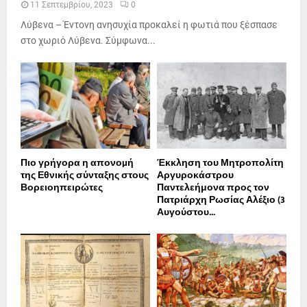
11 Σεπτεμβρίου, 2023
0
Λύβενα – Έντονη ανησυχία προκαλεί η φωτιά που ξέσπασε
στο χωριό Λύβενα. Σύμφωνα...
Πιο γρήγορα η απονοµή
Έκκληση του Μητροπολίτη
της Εθνικής σύνταξης στους
Αργυροκάστρου
Βορειοηπειρώτες
Παντελεήμονα προς τον
Πατριάρχη Ρωσίας Αλέξιο (3
Αυγούστου...