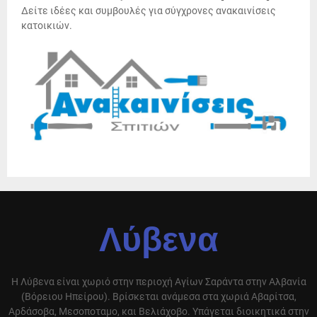
Δείτε ιδέες και συμβουλές για σύγχρονες ανακαινίσεις
κατοικιών.
Λύβενα
Η Λύβενα είναι χωριό στην περιοχή Αγίων Σαράντα στην Αλβανία
(Βόρειου Ηπείρου). Βρίσκεται ανάμεσα στα χωριά Αβαρίτσα,
Αρδάσοβα, Μεσοποταμο, και Βελιάχοβο. Υπάγεται διοικητικά στην