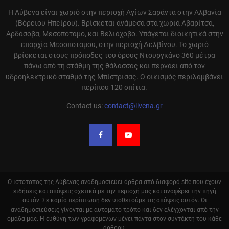
Η Λύβενα είναι χωριό στην περιοχή Αγίων Σαράντα στην Αλβανία
(Βόρειου Ηπείρου). Βρίσκεται ανάμεσα στα χωριά Αβαρίτσα,
Αρδάσοβα, Μεσοποταμο, και Βελιάχοβο. Υπάγεται διοικητικά στην
επαρχία Μεσοποταμου, στην περιοχή Δελβίνου. Το χωριό
βρίσκεται στους πρόποδες του όρους Ντουργκάνο 360 μέτρα
πάνω από τη στάθμη της θάλασσας και περνάει από τον
υδροηλεκτρικό σταθμό της Μπίστρισας. Ο οικισμός περιλαμβάνει
περίπου 120 σπίτια.
Contact us:
contact@livena.gr
Ο ιστότοπος της Λύβενας αναδημοσιεύει άρθρα από διαφορά site που έχουν
ειδήσεις και απόψεις σχετικά με την περιοχή μας και αναφέρει την πηγή
αυτόν. Σε καμία περίπτωση δεν υιοθετούμε τις απόψεις αυτόν. Οι
αναδημοσιεύσεις γίνονται με αυτόματο τρόπο και δεν ελέγχονται από την
ομάδα μας. Η ευθύνη των γραφομένων μένει πάντα στον συντάκτη του κάθε
άρθρου.