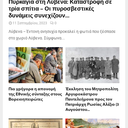
Πυρκαγιά στη Λύβενα: Καταστροφή σε
τρία σπίτια – Οι πυροσβεστικές
δυνάμεις συνεχίζουν...
11 Σεπτεμβρίου, 2023
0
Λύβενα – Έντονη ανησυχία προκαλεί η φωτιά που ξέσπασε
στο χωριό Λύβενα. Σύμφωνα...
Πιο γρήγορα η απονοµή
Έκκληση του Μητροπολίτη
της Εθνικής σύνταξης στους
Αργυροκάστρου
Βορειοηπειρώτες
Παντελεήμονα προς τον
Πατριάρχη Ρωσίας Αλέξιο (3
Αυγούστου...