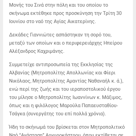
Μονής του Σινά στην πόλη και του οποίου το
σκήνωμα εκτέθηκε προς προσκύνηση την Τρίτη 30
Ιουνίου στο ναό της Αγίας Αικατερίνης.
Δεκάδες Γιαννιώτες ασπάστηκαν τη σορό του,
μεταξύ των οποίων και ο περιφερειάρχης Ηπείρου
Αλέξανδρος Καχριμάνης.
Συμμετείχε αντιπροσωπεία της Εκκλησίας της
Αλβανίας (Μητροπολίτης Απολλωνίας και Φίερι
Νικόλαος, Μητροπολίτης Αμαντίας Ναθαναήλ κ. ά.),
ενώ περί της ζωής και του ιεραποστολικού έργου
του μίλησε ο Μητροπολίτης Ιωαννίνων κ. Μάξιμος,
όπως και η φιλόλογος Μαρούλα Παπαευσταθίου-
Τσάγκα (συνεργάτης του επί πολλά χρόνια).
Ήδη το σκήνωμά του βρίσκεται στον Μητροπολιτικό
Ναό “Ανάσταση” Αργυροκάστρου, όπου εκτίθεται σε