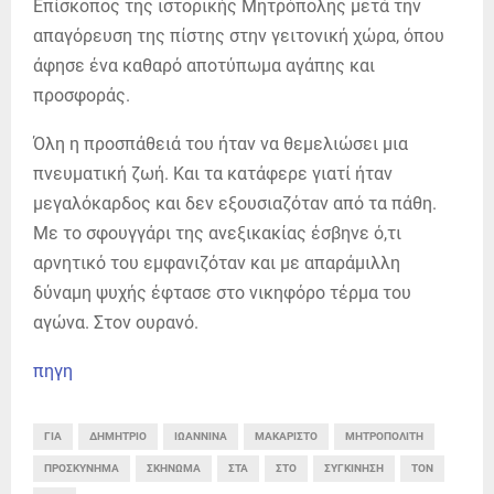
Επίσκοπος της ιστορικής Μητρόπολης μετά την
απαγόρευση της πίστης στην γειτονική χώρα, όπου
άφησε ένα καθαρό αποτύπωμα αγάπης και
προσφοράς.
Όλη η προσπάθειά του ήταν να θεμελιώσει μια
πνευματική ζωή. Και τα κατάφερε γιατί ήταν
μεγαλόκαρδος και δεν εξουσιαζόταν από τα πάθη.
Με το σφουγγάρι της ανεξικακίας έσβηνε ό,τι
αρνητικό του εμφανιζόταν και με απαράμιλλη
δύναμη ψυχής έφτασε στο νικηφόρο τέρμα του
αγώνα. Στον ουρανό.
πηγη
ΓΙΑ
ΔΗΜΉΤΡΙΟ
ΙΩΆΝΝΙΝΑ
ΜΑΚΑΡΙΣΤΌ
ΜΗΤΡΟΠΟΛΊΤΗ
ΠΡΟΣΚΎΝΗΜΑ
ΣΚΉΝΩΜΆ
ΣΤΑ
ΣΤΟ
ΣΥΓΚΊΝΗΣΗ
ΤΟΝ