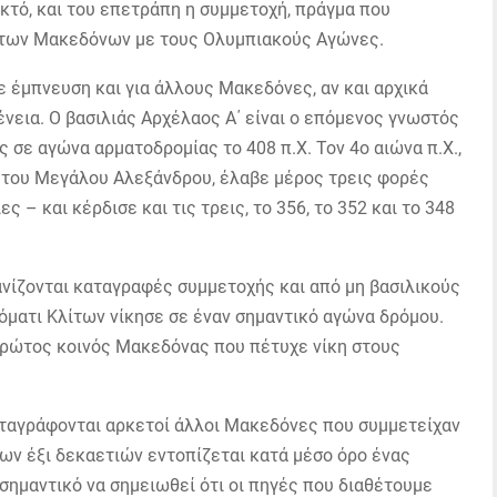
εκτό, και του επετράπη η συμμετοχή, πράγμα που
η των Μακεδόνων με τους Ολυμπιακούς Αγώνες.
 έμπνευση και για άλλους Μακεδόνες, αν και αρχικά
ένεια. Ο βασιλιάς Αρχέλαος Α΄ είναι ο επόμενος γνωστός
 σε αγώνα αρματοδρομίας το 408 π.Χ. Τον 4ο αιώνα π.Χ.,
ς του Μεγάλου Αλεξάνδρου, έλαβε μέρος τρεις φορές
 – και κέρδισε και τις τρεις, το 356, το 352 και το 348
ανίζονται καταγραφές συμμετοχής και από μη βασιλικούς
νόματι Κλίτων νίκησε σε έναν σημαντικό αγώνα δρόμου.
 πρώτος κοινός Μακεδόνας που πέτυχε νίκη στους
αταγράφονται αρκετοί άλλοι Μακεδόνες που συμμετείχαν
νων έξι δεκαετιών εντοπίζεται κατά μέσο όρο ένας
 σημαντικό να σημειωθεί ότι οι πηγές που διαθέτουμε