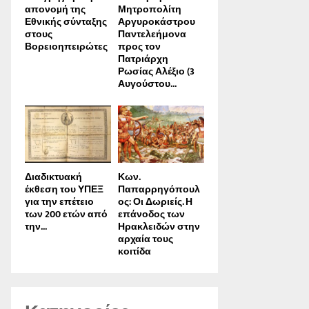
απονοµή της
Μητροπολίτη
Εθνικής σύνταξης
Αργυροκάστρου
στους
Παντελεήμονα
Βορειοηπειρώτες
προς τον
Πατριάρχη
Ρωσίας Αλέξιο (3
Αυγούστου...
Διαδικτυακή
Κων.
έκθεση του ΥΠΕΞ
Παπαρρηγόπουλ
για την επέτειο
ος: Οι Δωριείς. Η
των 200 ετών από
επάνοδος των
την...
Ηρακλειδών στην
αρχαία τους
κοιτίδα