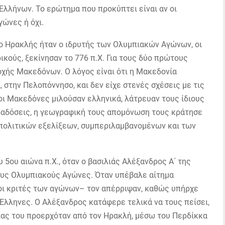
λλήνων. Το ερώτημα που προκύπτει είναι αν οι
ώνες ή όχι.
ο Ηρακλής ήταν ο ιδρυτής των Ολυμπιακών Αγώνων, οι
ικούς, ξεκίνησαν το 776 π.Χ. Για τους δύο πρώτους
χής Μακεδόνων. Ο λόγος είναι ότι η Μακεδονία
 στην Πελοπόννησο, και δεν είχε στενές σχέσεις με τις
 οι Μακεδόνες μιλούσαν ελληνικά, λάτρευαν τους ίδιους
ραδόσεις, η γεωγραφική τους απομόνωση τους κράτησε
πολιτικών εξελίξεων, συμπεριλαμβανομένων και των
 5ου αιώνα π.Χ., όταν ο βασιλιάς Αλέξανδρος Α΄ της
ους Ολυμπιακούς Αγώνες. Όταν υπέβαλε αίτημα
μοι κριτές των αγώνων– τον απέρριψαν, καθώς υπήρχε
Έλληνες. Ο Αλέξανδρος κατάφερε τελικά να τους πείσει,
ίας του προερχόταν από τον Ηρακλή, μέσω του Περδίκκα