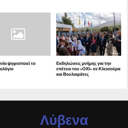
νία ψηφιοποιεί το
Εκδηλώσεις μνήμης για την
ολόγιο
επέτειο του «ΟΧΙ» σε Κλεισούρα
και Βουλιαράτες
Λύβενα