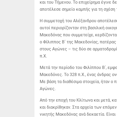
και του Τήμενου. Το επιχείρημα έγινε δ
αποτέλεσε σημείο καμπής για τη σχέσ
Η συμμετοχή του Αλέξανδρου αποτέλεσε
αυτοί περιορίζονταν στη βασιλική οικογ
Μακεδόνας που συμμετείχε, κερδίζοντας
ο Φίλιππος Β΄ της Μακεδονίας, πατέρα
στους Αγώνες – τις δύο σε αρματοδρομίες
π.Χ.
Μετά την περίοδο του Φιλίππου Β΄, εμφ
Μακεδόνες. Το 328 π.Χ., ένας άνδρας ο
Με βάση τα διαθέσιμα στοιχεία, ήταν ο
Αγώνες.
Από την εποχή του Κλίτωνα και μετά, κ
και διακρίθηκαν. Στα αρχεία των επόμε
νικητής Μακεδόνας ανά δεκαετία. Είναι