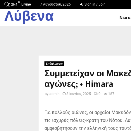
C
Livinë
7 Αυγούστου, 2026
Sign in / Join
26.4
Λύβενα
Νέα α
Εκδηλώσεις
Συμμετείχαν οι Μακ
αγώνες; • Himara
by
admin
8 Ιουνίου, 2025
0
187
Για πολλούς αιώνες, οι αρχαίοι Μακεδό
τις ισχυρές πόλεις-κράτη του Νότου. Α
αμφισβητήσουν την ελληνική τους ταυτ