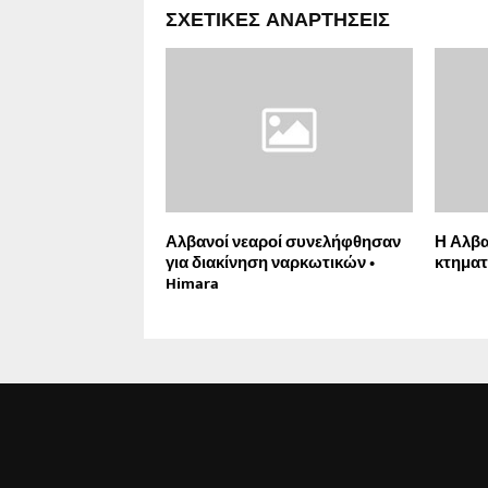
ΣΧΕΤΙΚΈΣ ΑΝΑΡΤΉΣΕΙΣ
Αλβανοί νεαροί συνελήφθησαν
Η Αλβα
για διακίνηση ναρκωτικών •
κτηματ
Himara