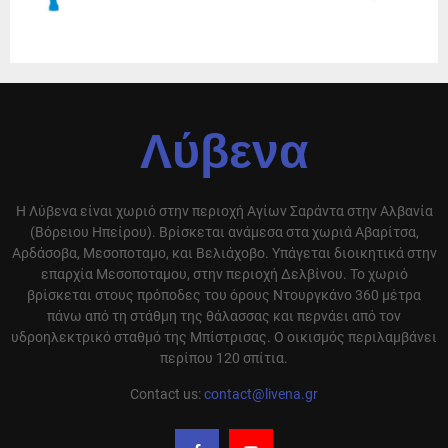
Λύβενα
Η Λύβενα είναι χωριό στην περιοχή Αγίων Σαράντα στην Αλβανία
(Βόρειου Ηπείρου). Βρίσκεται ανάμεσα στα χωριά Αβαρίτσα,
Αρδάσοβα, Μεσοποταμο, και Βελιάχοβο. Υπάγεται διοικητικά στην
επαρχία Μεσοποταμου, στην περιοχή Δελβίνου. Το χωριό
βρίσκεται στους πρόποδες του όρους Ντουργκάνο 360 μέτρα
πάνω από τη στάθμη της θάλασσας και περνάει από τον
υδροηλεκτρικό σταθμό της Μπίστρισας. Ο οικισμός περιλαμβάνει
περίπου 120 σπίτια.
Contact us:
contact@livena.gr