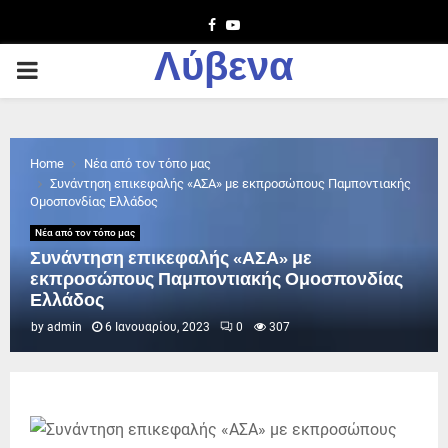
Facebook
Youtube
Λύβενα
PRIMARY
MENU
Home
Νέα από τον τόπο μας
Συνάντηση επικεφαλής «ΑΣΑ» με εκπροσώπους Παμποντιακής
Ομοσπονδίας Ελλάδος
Νέα από τον τόπο μας
Συνάντηση επικεφαλής «ΑΣΑ» με
εκπροσώπους Παμποντιακής Ομοσπονδίας
Ελλάδος
by
admin
6 Ιανουαρίου, 2023
0
307