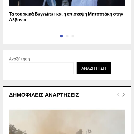
Τα τουρκικά Βayraktar και η επίσκεψη Μητσοτάκη στην
Α
Αλβανία
Αναζήτηση
ΑΝΑΖΉΤΗΣΗ
ΔΗΜΟΦΙΛΕΊΣ ΑΝΑΡΤΉΣΕΙΣ