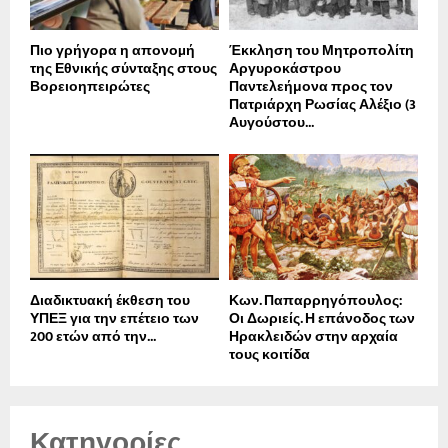
Πιο γρήγορα η απονοµή
Έκκληση του Μητροπολίτη
της Εθνικής σύνταξης στους
Αργυροκάστρου
Βορειοηπειρώτες
Παντελεήμονα προς τον
Πατριάρχη Ρωσίας Αλέξιο (3
Αυγούστου...
Διαδικτυακή έκθεση του
Κων. Παπαρρηγόπουλος:
ΥΠΕΞ για την επέτειο των
Οι Δωριείς. Η επάνοδος των
200 ετών από την...
Ηρακλειδών στην αρχαία
τους κοιτίδα
Κατηγορίες