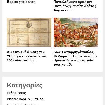
Βορειοηπειρώτες
Παντελεήμονα προς τον
Πατριάρχη Ρωσίας Αλέξιο (3
Αυγούστου...
Διαδικτυακή έκθεση του
Κων. Παπαρρηγόπουλος:
ΥΠΕΞ για την επέτειο των
Οι Δωριείς. Η επάνοδος των
200 ετών από την...
Ηρακλειδών στην αρχαία
τους κοιτίδα
Κατηγορίες
Εκδηλώσεις
Ιστορία Βορείου Ηπείρου