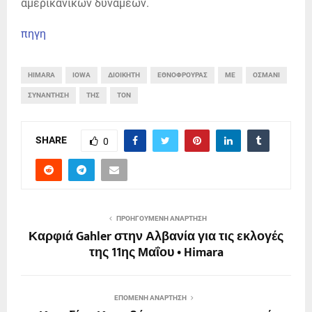
αμερικανικών δυνάμεων.
πηγη
HIMARA
IOWA
ΔΙΟΙΚΗΤΉ
ΕΘΝΟΦΡΟΥΡΆΣ
ΜΕ
ΟΣΜΆΝΙ
ΣΥΝΆΝΤΗΣΗ
ΤΗΣ
ΤΟΝ
SHARE
0
ΠΡΟΗΓΟΎΜΕΝΗ ΑΝΆΡΤΗΣΗ
Καρφιά Gahler στην Αλβανία για τις εκλογές
της 11ης Μαΐου • Himara
ΕΠΌΜΕΝΗ ΑΝΆΡΤΗΣΗ