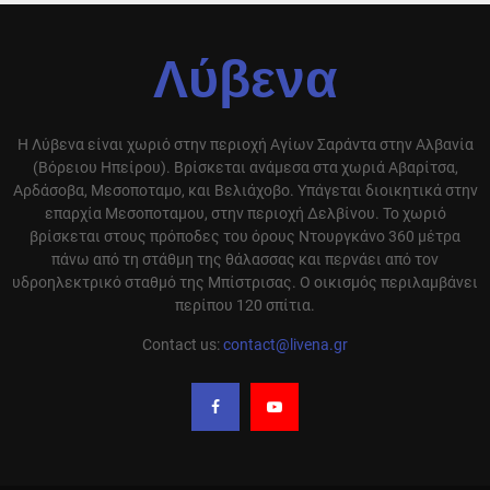
Λύβενα
Η Λύβενα είναι χωριό στην περιοχή Αγίων Σαράντα στην Αλβανία
(Βόρειου Ηπείρου). Βρίσκεται ανάμεσα στα χωριά Αβαρίτσα,
Αρδάσοβα, Μεσοποταμο, και Βελιάχοβο. Υπάγεται διοικητικά στην
επαρχία Μεσοποταμου, στην περιοχή Δελβίνου. Το χωριό
βρίσκεται στους πρόποδες του όρους Ντουργκάνο 360 μέτρα
πάνω από τη στάθμη της θάλασσας και περνάει από τον
υδροηλεκτρικό σταθμό της Μπίστρισας. Ο οικισμός περιλαμβάνει
περίπου 120 σπίτια.
Contact us:
contact@livena.gr