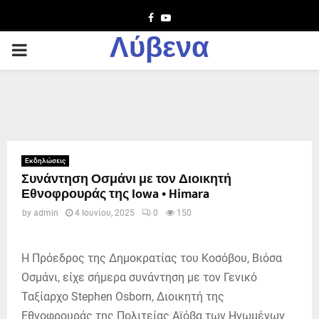
Facebook
Youtube
Λύβενα
PRIMARY
MENU
Εκδηλώσεις
Συνάντηση Οσμάνι με τον Διοικητή
Εθνοφρουράς της Iowa • Himara
by
admin
4 Ιουνίου, 2025
0
150
Η Πρόεδρος της Δημοκρατίας του Κοσόβου, Βιόσα
Οσμάνι, είχε σήμερα συνάντηση με τον Γενικό
Ταξίαρχο Stephen Osborn, Διοικητή της
Εθνοφρουράς της Πολιτείας Αϊόβα των Ηνωμένων