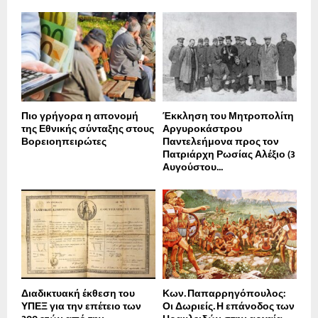
Πιο γρήγορα η απονοµή
Έκκληση του Μητροπολίτη
της Εθνικής σύνταξης στους
Αργυροκάστρου
Βορειοηπειρώτες
Παντελεήμονα προς τον
Πατριάρχη Ρωσίας Αλέξιο (3
Αυγούστου...
Διαδικτυακή έκθεση του
Κων. Παπαρρηγόπουλος:
ΥΠΕΞ για την επέτειο των
Οι Δωριείς. Η επάνοδος των