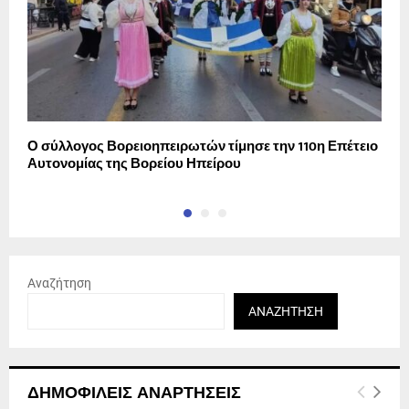
Ο σύλλογος Βορειοηπειρωτών τίμησε την 110η Επέτειο
Τ
Αυτονομίας της Βορείου Ηπείρου
τ
Αναζήτηση
ΑΝΑΖΉΤΗΣΗ
ΔΗΜΟΦΙΛΕΊΣ ΑΝΑΡΤΉΣΕΙΣ