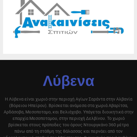
Λύβενα
Η Λύβενα είναι χωριό στην περιοχή Αγίων Σαράντα στην Αλβανία
(Βόρειου Ηπείρου). Βρίσκεται ανάμεσα στα χωριά Αβαρίτσα,
Αρδάσοβα, Μεσοποταμο, και Βελιάχοβο. Υπάγεται διοικητικά στην
επαρχία Μεσοποταμου, στην περιοχή Δελβίνου. Το χωριό
βρίσκεται στους πρόποδες του όρους Ντουργκάνο 360 μέτρα
πάνω από τη στάθμη της θάλασσας και περνάει από τον