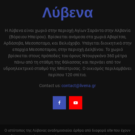
Λύβενα
Η Λύβενα είναι χωριό στην περιοχή Αγίων Σαράντα στην Αλβανία
(Βόρειου Ηπείρου). Βρίσκεται ανάμεσα στα χωριά Αβαρίτσα,
Αρδάσοβα, Μεσοποταμο, και Βελιάχοβο. Υπάγεται διοικητικά στην
επαρχία Μεσοποταμου, στην περιοχή Δελβίνου. Το χωριό
βρίσκεται στους πρόποδες του όρους Ντουργκάνο 360 μέτρα
πάνω από τη στάθμη της θάλασσας και περνάει από τον
υδροηλεκτρικό σταθμό της Μπίστρισας. Ο οικισμός περιλαμβάνει
περίπου 120 σπίτια.
Contact us:
contact@livena.gr
Ο ιστότοπος της Λύβενας αναδημοσιεύει άρθρα από διαφορά site που έχουν