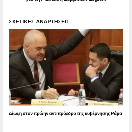
ΣΧΕΤΙΚΈΣ ΑΝΑΡΤΉΣΕΙΣ
Δίωξη στον πρώην αντιπρόεδρο της κυβέρνησης Ράμα
1
Η