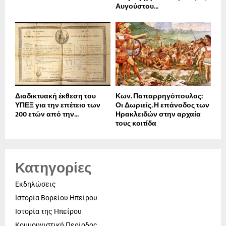
Αυγούστου...
Διαδικτυακή έκθεση του
Κων. Παπαρρηγόπουλος:
ΥΠΕΞ για την επέτειο των
Οι Δωριείς. Η επάνοδος των
200 ετών από την...
Ηρακλειδών στην αρχαία
τους κοιτίδα
Κατηγορίες
Εκδηλώσεις
Ιστορία Βορείου Ηπείρου
Ιστορία της Ηπείρου
Κομμουνιστική Περίοδος