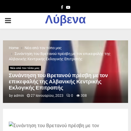
Facebook
Youtube
Λύβενα
PRIMARY
MENU
Home
Νέα από τον τόπο μας
Συνάντηση του Βρετανού πρέσβη με τον επικεφαλής της
Αλβανικής Κεντρικής Εκλογικής Επιτροπής
Νέα από τον τόπο μας
Συνάντηση του Βρετανού πρέσβη με τον
επικεφαλής της Αλβανικής Κεντρικής
Εκλογικής Επιτροπής
by
admin
27 Ιανουαρίου, 2023
0
308