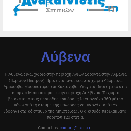
Λύβενα
Η Λύβενα είναι χωριό στην περιοχή Αγίων Σαράντα στην Αλβανία
(Βόρειου Ηπείρου). Βρίσκεται ανάμεσα στα χωριά Αβαρίτσα,
Αρδάσοβα, Μεσοποταμο, και Βελιάχοβο. Υπάγεται διοικητικά στην
επαρχία Μεσοποταμου, στην περιοχή Δελβίνου. Το χωριό
βρίσκεται στους πρόποδες του όρους Ντουργκάνο 360 μέτρα
πάνω από τη στάθμη της θάλασσας και περνάει από τον
υδροηλεκτρικό σταθμό της Μπίστρισας. Ο οικισμός περιλαμβάνει
περίπου 120 σπίτια.
Contact us:
contact@livena.gr