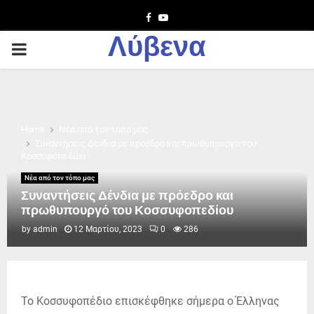
Facebook
Youtube
Λύβενα
PRIMARY
MENU
Home
Νέα από τον τόπο μας
Συναντήσεις Δένδια με πρόεδρο και πρωθυπουργό του
Κοσσυφοπεδίου
Νέα από τον τόπο μας
Συναντήσεις Δένδια με πρόεδρο και
πρωθυπουργό του Κοσσυφοπεδίου
by
admin
12 Μαρτίου, 2023
0
286
Το Κοσσυφοπέδιο επισκέφθηκε σήμερα ο Έλληνας