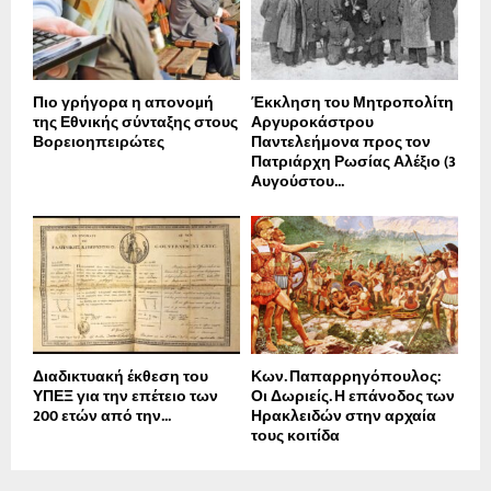
Πιο γρήγορα η απονοµή
Έκκληση του Μητροπολίτη
της Εθνικής σύνταξης στους
Αργυροκάστρου
Βορειοηπειρώτες
Παντελεήμονα προς τον
Πατριάρχη Ρωσίας Αλέξιο (3
Αυγούστου...
Διαδικτυακή έκθεση του
Κων. Παπαρρηγόπουλος:
ΥΠΕΞ για την επέτειο των
Οι Δωριείς. Η επάνοδος των
200 ετών από την...
Ηρακλειδών στην αρχαία
τους κοιτίδα