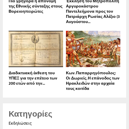
Πιο γρήγορα η απονοµή
Έκκληση του Μητροπολίτη
της Εθνικής σύνταξης στους
Αργυροκάστρου
Βορειοηπειρώτες
Παντελεήμονα προς τον
Πατριάρχη Ρωσίας Αλέξιο (3
Αυγούστου...
Διαδικτυακή έκθεση του
Κων. Παπαρρηγόπουλος:
ΥΠΕΞ για την επέτειο των
Οι Δωριείς. Η επάνοδος των
200 ετών από την...
Ηρακλειδών στην αρχαία
τους κοιτίδα
Κατηγορίες
Εκδηλώσεις