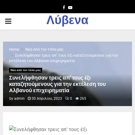
Facebook
Youtube
Λύβενα
PRIMARY
MENU
Home
Νέα από τον τόπο μας
Συνελήφθησαν τρεις απ’ τους έξι καταζητούμενους για την
εκτέλεση του Αλβανού επιχειρηματία
Νέα από τον τόπο μας
Συνελήφθησαν τρεις απ’ τους έξι
καταζητούμενους για την εκτέλεση του
Αλβανού επιχειρηματία
by
admin
30 Απριλίου, 2023
0
265