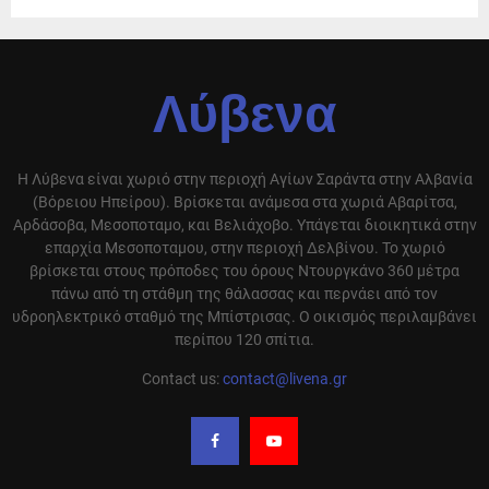
Λύβενα
Η Λύβενα είναι χωριό στην περιοχή Αγίων Σαράντα στην Αλβανία
(Βόρειου Ηπείρου). Βρίσκεται ανάμεσα στα χωριά Αβαρίτσα,
Αρδάσοβα, Μεσοποταμο, και Βελιάχοβο. Υπάγεται διοικητικά στην
επαρχία Μεσοποταμου, στην περιοχή Δελβίνου. Το χωριό
βρίσκεται στους πρόποδες του όρους Ντουργκάνο 360 μέτρα
πάνω από τη στάθμη της θάλασσας και περνάει από τον
υδροηλεκτρικό σταθμό της Μπίστρισας. Ο οικισμός περιλαμβάνει
περίπου 120 σπίτια.
Contact us:
contact@livena.gr