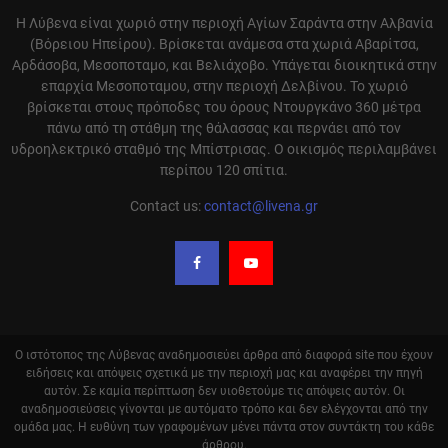
Η Λύβενα είναι χωριό στην περιοχή Αγίων Σαράντα στην Αλβανία
(Βόρειου Ηπείρου). Βρίσκεται ανάμεσα στα χωριά Αβαρίτσα,
Αρδάσοβα, Μεσοποταμο, και Βελιάχοβο. Υπάγεται διοικητικά στην
επαρχία Μεσοποταμου, στην περιοχή Δελβίνου. Το χωριό
βρίσκεται στους πρόποδες του όρους Ντουργκάνο 360 μέτρα
πάνω από τη στάθμη της θάλασσας και περνάει από τον
υδροηλεκτρικό σταθμό της Μπίστρισας. Ο οικισμός περιλαμβάνει
περίπου 120 σπίτια.
Contact us:
contact@livena.gr
Ο ιστότοπος της Λύβενας αναδημοσιεύει άρθρα από διαφορά site που έχουν
ειδήσεις και απόψεις σχετικά με την περιοχή μας και αναφέρει την πηγή
αυτόν. Σε καμία περίπτωση δεν υιοθετούμε τις απόψεις αυτόν. Οι
αναδημοσιεύσεις γίνονται με αυτόματο τρόπο και δεν ελέγχονται από την
ομάδα μας. Η ευθύνη των γραφομένων μένει πάντα στον συντάκτη του κάθε
άρθρου.