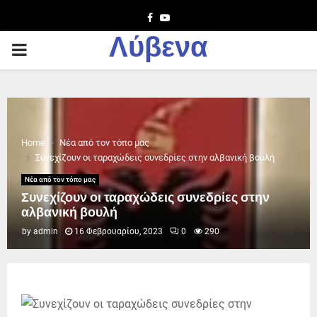
Facebook
Youtube
Λύβενα
PRIMARY
MENU
Home
Νέα από τον τόπο μας
Συνεχίζουν οι ταραχώδεις συνεδρίες στην αλβανική βουλή
Νέα από τον τόπο μας
Συνεχίζουν οι ταραχώδεις συνεδρίες στην
αλβανική βουλή
by
admin
16 Φεβρουαρίου, 2023
0
290