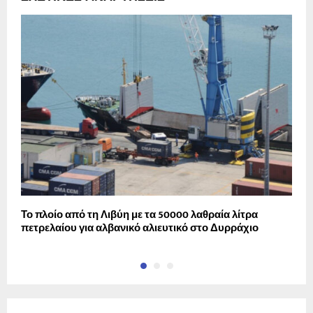
Το πλοίο από τη Λιβύη με τα 50000 λαθραία λίτρα
Ο
πετρελαίου για αλβανικό αλιευτικό στο Δυρράχιο
Κ