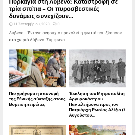
Πυρκαγιά στη Λύβενα: Καταστροφή σε
τρία σπίτια – Οι πυροσβεστικές
δυνάμεις συνεχίζουν...
11 Σεπτεμβρίου, 2023
0
Λύβενα – Έντονη ανησυχία προκαλεί η φωτιά που ξέσπασε
στο χωριό Λύβενα. Σύμφωνα...
Πιο γρήγορα η απονοµή
Έκκληση του Μητροπολίτη
της Εθνικής σύνταξης στους
Αργυροκάστρου
Βορειοηπειρώτες
Παντελεήμονα προς τον
Πατριάρχη Ρωσίας Αλέξιο (3
Αυγούστου...