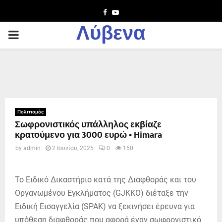
Facebook
Youtube
Λύβενα
PRIMARY
MENU
Πολιτισμός
Σωφρονιστικός υπάλληλος εκβίαζε
κρατούμενο για 3000 ευρώ • Himara
by
admin
2 Ιουνίου, 2025
0
150
Το Ειδικό Δικαστήριο κατά της Διαφθοράς και του
Οργανωμένου Εγκλήματος (GJKKO) διέταξε την
Ειδική Εισαγγελία (SPAK) να ξεκινήσει έρευνα για
υπόθεση διαφθοράς που αφορά έναν σωφρονιστικό