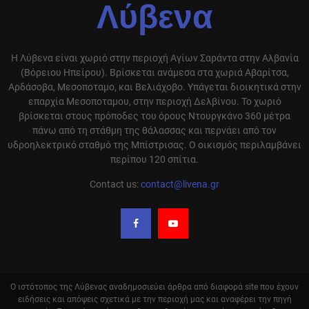
Λύβενα
Η Λύβενα είναι χωριό στην περιοχή Αγίων Σαράντα στην Αλβανία
(Βόρειου Ηπείρου). Βρίσκεται ανάμεσα στα χωριά Αβαρίτσα,
Αρδάσοβα, Μεσοποταμο, και Βελιάχοβο. Υπάγεται διοικητικά στην
επαρχία Μεσοποταμου, στην περιοχή Δελβίνου. Το χωριό
βρίσκεται στους πρόποδες του όρους Ντουργκάνο 360 μέτρα
πάνω από τη στάθμη της θάλασσας και περνάει από τον
υδροηλεκτρικό σταθμό της Μπίστρισας. Ο οικισμός περιλαμβάνει
περίπου 120 σπίτια.
Contact us:
contact@livena.gr
Ο ιστότοπος της Λύβενας αναδημοσιεύει άρθρα από διαφορά site που έχουν
ειδήσεις και απόψεις σχετικά με την περιοχή μας και αναφέρει την πηγή