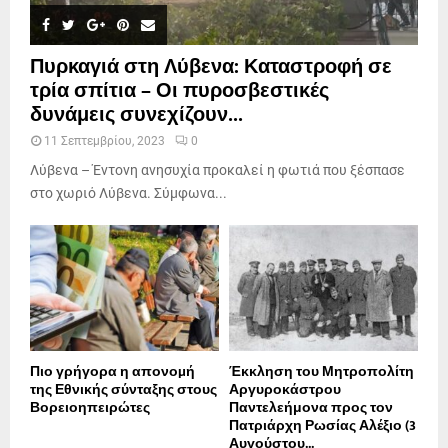
Πυρκαγιά στη Λύβενα: Καταστροφή σε
τρία σπίτια – Οι πυροσβεστικές
δυνάμεις συνεχίζουν...
11 Σεπτεμβρίου, 2023
0
Λύβενα – Έντονη ανησυχία προκαλεί η φωτιά που ξέσπασε
στο χωριό Λύβενα. Σύμφωνα...
Πιο γρήγορα η απονοµή
Έκκληση του Μητροπολίτη
της Εθνικής σύνταξης στους
Αργυροκάστρου
Βορειοηπειρώτες
Παντελεήμονα προς τον
Πατριάρχη Ρωσίας Αλέξιο (3
Αυγούστου...