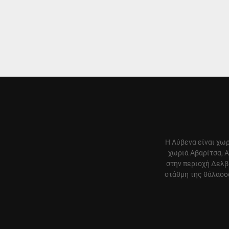
Η Λύβενα είναι χωρ
χωριά Αβαρίτσα, Α
στην περιοχή Δελβ
στάθμη της θάλασσα