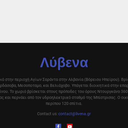
Λύβενα
ιό στην περιοχή Αγίων Σαράντα στην Αλβανία (Βόρειου Ηπείρου). Βρ
ρδάσοβα, Μεσοποταμο, και Βελιάχοβο. Υπάγεται διοικητικά στην επ
ίνου. Το χωριό βρίσκεται στους πρόποδες του όρους Ντουργκάνο 360
ς και περνάει από τον υδροηλεκτρικό σταθμό της Μπίστρισας. Ο οικ
περίπου 120 σπίτια.
Contact us:
contact@livena.gr