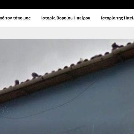
πό τον τόπο μας
Ιστορία Βορείου Ηπείρου
Ιστορία της Ηπε