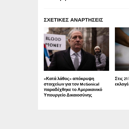
ΣΧΕΤΙΚΈΣ ΑΝΑΡΤΉΣΕΙΣ
«Κατά λάθος» απόκρυψη
Στις 21
στοιχείων για τον McGonical
εκλογέ
παραδέχθηκε το Αμερικανικό
Υπουργείο Δικαιοσύνης