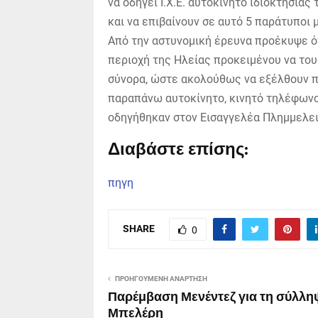
να οδηγεί Ι.Χ.Ε. αυτοκίνητο ιδιοκτησίας
και να επιβαίνουν σε αυτό 5 παράτυποι 
Από την αστυνομική έρευνα προέκυψε ό
περιοχή της Ηλείας προκειμένου να του
σύνορα, ώστε ακολούθως να εξέλθουν π
παραπάνω αυτοκίνητο, κινητό τηλέφωνο
οδηγήθηκαν στον Εισαγγελέα Πλημμελε
Διαβάστε επίσης:
πηγη
SHARE
0
ΠΡΟΗΓΟΎΜΕΝΗ ΑΝΆΡΤΗΣΗ
Παρέμβαση Μενέντεζ για τη σύλλη
Μπελέρη