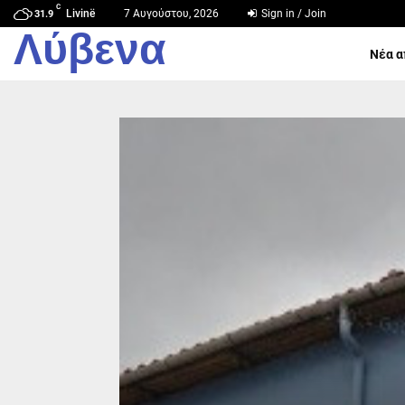
C
Livinë
7 Αυγούστου, 2026
Sign in / Join
31.9
Λύβενα
Νέα α