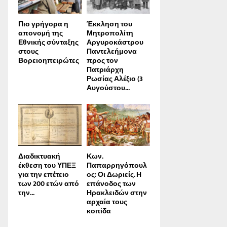
Πιο γρήγορα η
Έκκληση του
απονοµή της
Μητροπολίτη
Εθνικής σύνταξης
Αργυροκάστρου
στους
Παντελεήμονα
Βορειοηπειρώτες
προς τον
Πατριάρχη
Ρωσίας Αλέξιο (3
Αυγούστου...
Διαδικτυακή
Κων.
έκθεση του ΥΠΕΞ
Παπαρρηγόπουλ
για την επέτειο
ος: Οι Δωριείς. Η
των 200 ετών από
επάνοδος των
την...
Ηρακλειδών στην
αρχαία τους
κοιτίδα