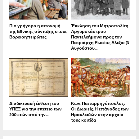
Πιο γρήγορα η απονοµή
Έκκληση του Μητροπολίτη
της Εθνικής σύνταξης στους
Αργυροκάστρου
Βορειοηπειρώτες
Παντελεήμονα προς τον
Πατριάρχη Ρωσίας Αλέξιο (3
Αυγούστου...
Διαδικτυακή έκθεση του
Κων. Παπαρρηγόπουλος:
ΥΠΕΞ για την επέτειο των
Οι Δωριείς. Η επάνοδος των
200 ετών από την...
Ηρακλειδών στην αρχαία
τους κοιτίδα