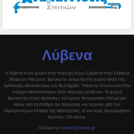
Λύβενα
Η Λύβενα είναι χωριό στην περιοχή Αγίων Σαράντα στην Αλβανία
(Βόρειου Ηπείρου). Βρίσκεται ανάμεσα στα χωριά Αβαρίτσα,
Αρδάσοβα, Μεσοποταμο, και Βελιάχοβο. Υπάγεται διοικητικά στην
επαρχία Μεσοποταμου, στην περιοχή Δελβίνου. Το χωριό
βρίσκεται στους πρόποδες του όρους Ντουργκάνο 360 μέτρα
πάνω από τη στάθμη της θάλασσας και περνάει από τον
υδροηλεκτρικό σταθμό της Μπίστρισας. Ο οικισμός περιλαμβάνει
περίπου 120 σπίτια.
Contact us:
contact@livena.gr