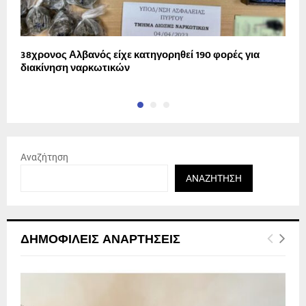
38χρονος Αλβανός είχε κατηγορηθεί 190 φορές για
Τ
διακίνηση ναρκωτικών
ο
Αναζήτηση
ΑΝΑΖΉΤΗΣΗ
ΔΗΜΟΦΙΛΕΊΣ ΑΝΑΡΤΉΣΕΙΣ