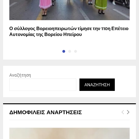
Ο σύλλογος Βορειοηπειρωτών τίμησε την 110η Επέτειο
Η
Αυτονομίας της Βορείου Ηπείρου
δ
Αναζήτηση
ΑΝΑΖΉΤΗΣΗ
ΔΗΜΟΦΙΛΕΊΣ ΑΝΑΡΤΉΣΕΙΣ