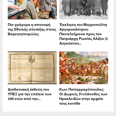
Πιο γρήγορα η απονοµή
Έκκληση του Μητροπολίτη
της Εθνικής σύνταξης στους
Αργυροκάστρου
Βορειοηπειρώτες
Παντελεήμονα προς τον
Πατριάρχη Ρωσίας Αλέξιο (3
Αυγούστου...
Διαδικτυακή έκθεση του
Κων. Παπαρρηγόπουλος:
ΥΠΕΞ για την επέτειο των
Οι Δωριείς. Η επάνοδος των
200 ετών από την...
Ηρακλειδών στην αρχαία
τους κοιτίδα