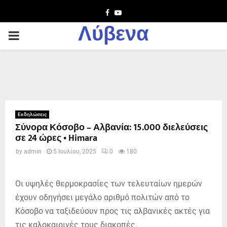
Facebook
Youtube
Λύβενα
PRIMARY
MENU
Εκδηλώσεις
Σύνορα Κόσοβο – Αλβανία: 15.000 διελεύσεις
σε 24 ώρες • Himara
by
admin
5 Ιουλίου, 2025
0
180
Οι υψηλές θερμοκρασίες των τελευταίων ημερών
έχουν οδηγήσει μεγάλο αριθμό πολιτών από το
Κόσοβο να ταξιδεύουν προς τις αλβανικές ακτές για
τις καλοκαιρινές τους διακοπές.