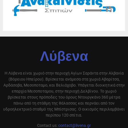
Λύβενα
Η Λύβενα είναι χωριό στην περιοχή Αγίων Σαράντα στην Αλβανία
(Βόρειου Ηπείρου). Βρίσκεται ανάμεσα στα χωριά Αβαρίτσα,
Αρδάσοβα, Μεσοποταμο, και Βελιάχοβο. Υπάγεται διοικητικά στην
επαρχία Μεσοποταμου, στην περιοχή Δελβίνου. Το χωριό
βρίσκεται στους πρόποδες του όρους Ντουργκάνο 360 μέτρα
πάνω από τη στάθμη της θάλασσας και περνάει από τον
υδροηλεκτρικό σταθμό της Μπίστρισας. Ο οικισμός περιλαμβάνει
περίπου 120 σπίτια.
Contact us:
contact@livena.gr