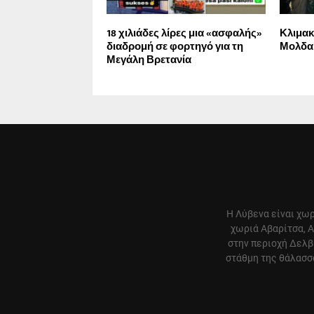
18 χιλιάδες λίρες μια «ασφαλής»
Κλιμακ
διαδρομή σε φορτηγό για τη
Μολδαβ
Μεγάλη Βρετανία
Η Λύβενα είναι χωρ
χωριά Αβαρίτσα, Α
στην περιοχή Δελβ
στάθμη της θάλασσα