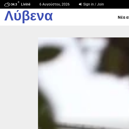
C
Livinë
6 Αυγούστου, 2026
Sign in / Join
34.3
Λύβενα
Νέα α