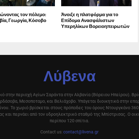
ώνοντας τον πόλεμο:
Άνοιξε η πλατφόρμα για το
ία, Γεωργία, Κόσοβο
Επίδομα Ανασφάλιστων
Υπερηλίκων Βορειοηπειρωτών
Λύβενα
ιό στην περιοχή Αγίων Σαράντα στην Αλβανία (Βόρειου Ηπείρου). Βρ
ρδάσοβα, Μεσοποταμο, και Βελιάχοβο. Υπάγεται διοικητικά στην επ
ίνου. Το χωριό βρίσκεται στους πρόποδες του όρους Ντουργκάνο 360
ς και περνάει από τον υδροηλεκτρικό σταθμό της Μπίστρισας. Ο οικ
περίπου 120 σπίτια.
Contact us:
contact@livena.gr