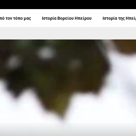
πό τον τόπο μας
Ιστορία Βορείου Ηπείρου
Ιστορία της Ηπε