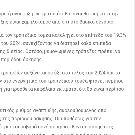
ομική ανάπτυξη εκτιμάται ότι θα είναι θετική κατά την
ης είναι χαμηλότερος από ό,τι στο βασικό σενάριο.
ια τον τραπεζικό τομέα καταλήγει στο επίπεδο του 19,3%
 του 2024, συνεχίζοντας να διατηρεί καλά επίπεδα
ης διετίας.
Ωστόσο, μεμονωμένες τράπεζες πρέπει να
 περιόδου άσκησης.
 τραπεζών αυξάνεται σε έξι στο τέλος του 2024 και το
ν στο ενεργητικό του τραπεζικού τομέα φτάνει περίπου
η για πρόσθετα κεφάλαια εκτιμάται ότι θα είναι περίπου
 θετικός ρυθμός ανάπτυξης, ακολουθούμενος από
ς της περιόδου άσκησης.
Οι υποθέσεις για την
τριο και σοβαρό σενάριο προστίθενται επίσης στις
λαγματικής ισοτιμίας του τοπικού νομίσματος, την