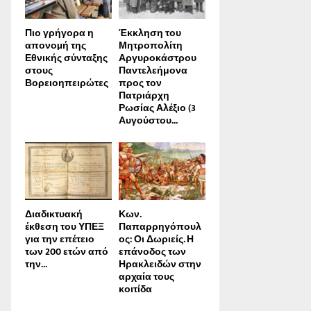
Πιο γρήγορα η
Έκκληση του
απονοµή της
Μητροπολίτη
Εθνικής σύνταξης
Αργυροκάστρου
στους
Παντελεήμονα
Βορειοηπειρώτες
προς τον
Πατριάρχη
Ρωσίας Αλέξιο (3
Αυγούστου...
Διαδικτυακή
Κων.
έκθεση του ΥΠΕΞ
Παπαρρηγόπουλ
για την επέτειο
ος: Οι Δωριείς. Η
των 200 ετών από
επάνοδος των
την...
Ηρακλειδών στην
αρχαία τους
κοιτίδα