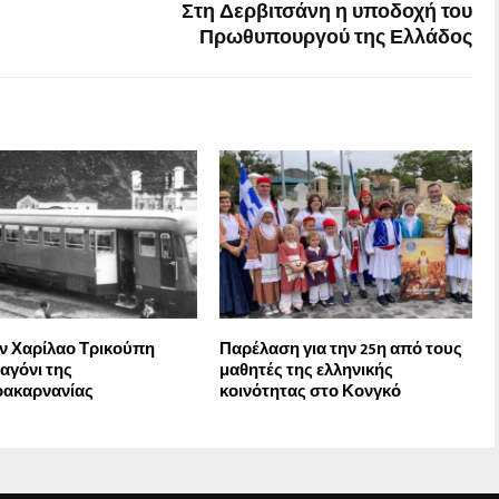
Στη Δερβιτσάνη η υποδοχή του
Πρωθυπουργού της Ελλάδος
ν Χαρίλαο Τρικούπη
Παρέλαση για την 25η από τους
αγόνι της
μαθητές της ελληνικής
οακαρνανίας
κοινότητας στο Κονγκό