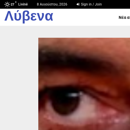
C
Livinë
8 Αυγούστου, 2026
Sign in / Join
27
Λύβενα
Νέα α