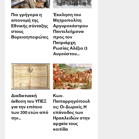
Πιο γρήγορα η
Έκκληση του
απονοµή της
Μητροπολίτη
Εθνικής σύνταξης
Αργυροκάστρου
στους
Παντελεήμονα
Βορειοηπειρώτες
προς τον
Πατριάρχη
Ρωσίας Αλέξιο (3
Αυγούστου...
Διαδικτυακή
Κων.
έκθεση του ΥΠΕΞ
Παπαρρηγόπουλ
για την επέτειο
ος: Οι Δωριείς. Η
των 200 ετών από
επάνοδος των
την...
Ηρακλειδών στην
αρχαία τους
κοιτίδα