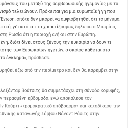
ακυμάνσεις του μεταξύ της σερβορωσικής ηγεμονίας με τα
νισμό τελειώνουν. Πρόκειται για μια ευρωπαϊκή γη που
 Ένωση, οπότε δεν μπορεί να αμφισβητηθεί ότι το μήνυμα
ικό, γι’ αυτό και το χαιρετίζουμε
», δήλωσε ο Μπερίσα,
στη Ρωσία ότι η περιοχή ανήκει στην Ευρώπη.
νη, διότι δίνει στους ξένους την ευκαιρία να δουν τι
ότης των Ευρωπαίων ηγετών, ο οποίος κάθεται στο
 το έγκλημα
», πρόσθεσε.
υρηθεί έξω από την περίμετρο και δεν θα παρέμβει στην
Αλεξάνταρ Βούτσιτς θα συμμετάσχει στη σύνοδο κορυφής,
ην περασμένη εβδομάδα, ενώ αποκάλεσε τον
ν Κούρτι «τρομοκρατικό απόβρασμα» και καταδίκασε την
 εθνικής καταγωγής Σέρβου Νέναντ Ράσιτς στην