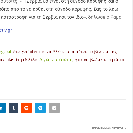
ούτσιτς: «
Η Σερβία θα είναι στη σύνοδο κορυφής και ο
ρόπο από το να έρθει στη σύνοδο κορυφής. Σας το λέω
 καταστροφή για τη Σερβία και τον ίδιο
», δήλωσε ο Ράμα.
ctiv.gr
ogspot
στο youtube για να βλέπετε πρώτοι τα βίντεο μας.
like
τας
στη σελίδα
Αγναντεύοντας
για να βλέπετε πρώτοι
ΕΠΌΜΕΝΗ ΑΝΆΡΤΗΣΗ