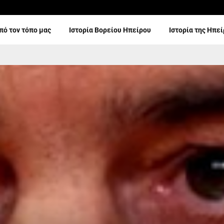
πό τον τόπο μας
Ιστορία Βορείου Ηπείρου
Ιστορία της Ηπε