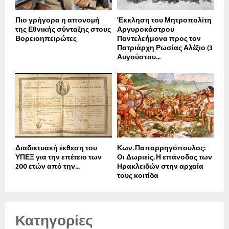
Πιο γρήγορα η απονοµή
Έκκληση του Μητροπολίτη
της Εθνικής σύνταξης στους
Αργυροκάστρου
Βορειοηπειρώτες
Παντελεήμονα προς τον
Πατριάρχη Ρωσίας Αλέξιο (3
Αυγούστου...
Διαδικτυακή έκθεση του
Κων. Παπαρρηγόπουλος:
ΥΠΕΞ για την επέτειο των
Οι Δωριείς. Η επάνοδος των
200 ετών από την...
Ηρακλειδών στην αρχαία
τους κοιτίδα
Κατηγορίες