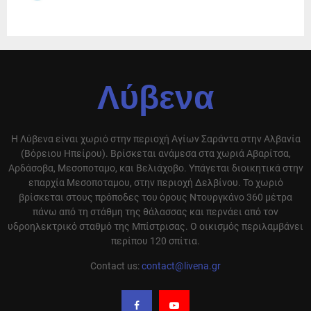
Λύβενα
Η Λύβενα είναι χωριό στην περιοχή Αγίων Σαράντα στην Αλβανία
(Βόρειου Ηπείρου). Βρίσκεται ανάμεσα στα χωριά Αβαρίτσα,
Αρδάσοβα, Μεσοποταμο, και Βελιάχοβο. Υπάγεται διοικητικά στην
επαρχία Μεσοποταμου, στην περιοχή Δελβίνου. Το χωριό
βρίσκεται στους πρόποδες του όρους Ντουργκάνο 360 μέτρα
πάνω από τη στάθμη της θάλασσας και περνάει από τον
υδροηλεκτρικό σταθμό της Μπίστρισας. Ο οικισμός περιλαμβάνει
περίπου 120 σπίτια.
Contact us:
contact@livena.gr