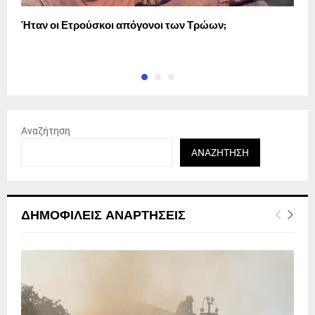
Ήταν οι Ετρούσκοι απόγονοι των Τρώων;
6
σ
Αναζήτηση
ΑΝΑΖΉΤΗΣΗ
ΔΗΜΟΦΙΛΕΊΣ ΑΝΑΡΤΉΣΕΙΣ