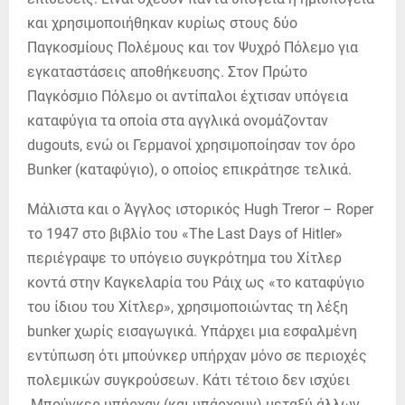
και χρησιμοποιήθηκαν κυρίως στους δύο
Παγκοσμίους Πολέμους και τον Ψυχρό Πόλεμο για
εγκαταστάσεις αποθήκευσης. Στον Πρώτο
Παγκόσμιο Πόλεμο οι αντίπαλοι έχτισαν υπόγεια
καταφύγια τα οποία στα αγγλικά ονομάζονταν
dugouts, ενώ οι Γερμανοί χρησιμοποίησαν τον όρο
Bunker (καταφύγιο), ο οποίος επικράτησε τελικά.
Μάλιστα και ο Άγγλος ιστορικός Hugh Treror – Roper
το 1947 στο βιβλίο του «The Last Days of Hitler»
περιέγραψε το υπόγειο συγκρότημα του Χίτλερ
κοντά στην Καγκελαρία του Ράιχ ως «το καταφύγιο
του ίδιου του Χίτλερ», χρησιμοποιώντας τη λέξη
bunker χωρίς εισαγωγικά. Υπάρχει μια εσφαλμένη
εντύπωση ότι μπούνκερ υπήρχαν μόνο σε περιοχές
πολεμικών συγκρούσεων. Κάτι τέτοιο δεν ισχύει
.Μπούνκερ υπήρχαν (και υπάρχουν) μεταξύ άλλων,