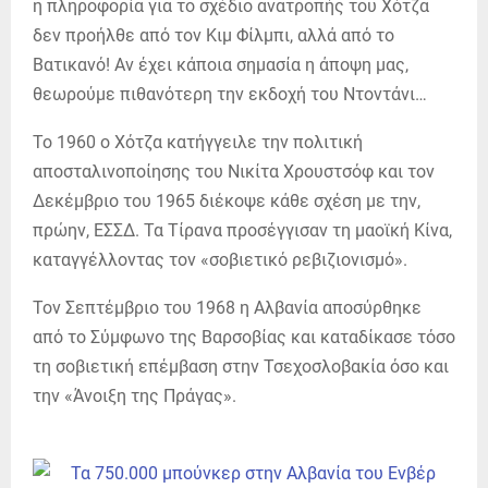
η πληροφορία για το σχέδιο ανατροπής του Χότζα
δεν προήλθε από τον Κιμ Φίλμπι, αλλά από το
Βατικανό! Αν έχει κάποια σημασία η άποψη μας,
θεωρούμε πιθανότερη την εκδοχή του Ντοντάνι…
Το 1960 ο Χότζα κατήγγειλε την πολιτική
αποσταλινοποίησης του Νικίτα Χρουστσόφ και τον
Δεκέμβριο του 1965 διέκοψε κάθε σχέση με την,
πρώην, ΕΣΣΔ. Τα Τίρανα προσέγγισαν τη μαοϊκή Κίνα,
καταγγέλλοντας τον «σοβιετικό ρεβιζιονισμό».
Τον Σεπτέμβριο του 1968 η Αλβανία αποσύρθηκε
από το Σύμφωνο της Βαρσοβίας και καταδίκασε τόσο
τη σοβιετική επέμβαση στην Τσεχοσλοβακία όσο και
την «Άνοιξη της Πράγας».