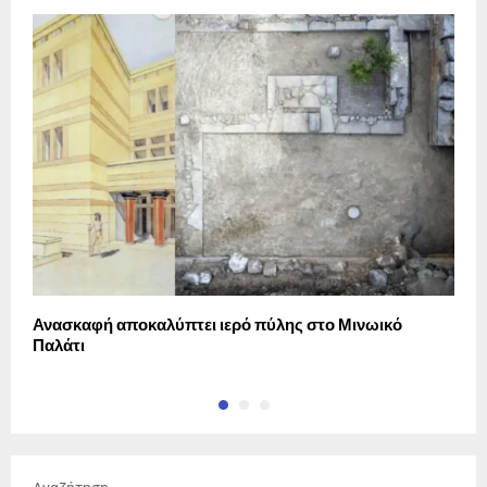
Ανασκαφή αποκαλύπτει ιερό πύλης στο Μινωικό
Τ
Παλάτι
σ