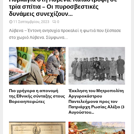
τρία σπίτια – Οι πυροσβεστικές
δυνάμεις συνεχίζουν...
11 Σεπτεμβρίου, 2023
0
Λύβενα – Έντονη ανησυχία προκαλεί η φωτιά που ξέσπασε
στο χωριό Λύβενα. Σύμφωνα...
Πιο γρήγορα η απονοµή
Έκκληση του Μητροπολίτη
της Εθνικής σύνταξης στους
Αργυροκάστρου
Βορειοηπειρώτες
Παντελεήμονα προς τον
Πατριάρχη Ρωσίας Αλέξιο (3
Αυγούστου...