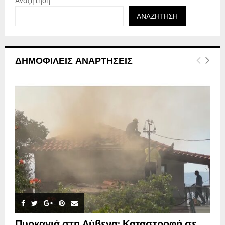
Αναζήτηση
ΑΝΑΖΉΤΗΣΗ
ΔΗΜΟΦΙΛΕΊΣ ΑΝΑΡΤΉΣΕΙΣ
Πυρκαγιά στη Λύβενα: Καταστροφή σε