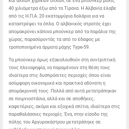
και άλλων χημικών όπλων, σε ένα μπούνκερ μόλις
40 χιλιόμετρα έξω από τα Τίρανα. Η Αλβανία έλαβε
από τις Η.Π.Α. 20 εκατομμύρια δολάρια για να
καταστρέψει τα όπλα. Ο αλβανικός στρατός έχει
απομακρύνει κάποια μπούνκερ από τα παράλια της
χώρας, παρασύροντάς τα από το έδαφος με
τροποποιημένα άρματα μάχης Type-59.
Τα μπούνκερ όμως εξακολουθούν στη συντριπτική
τους πλειοψηφία, να παραμένουν στη θέση τους
ιδιαίτερα στις δυσπρόσιτες περιοχές όπου είναι
ασύμφορη οικονομικά και πρακτικά αδύνατη η
απομάκρυνσή τους. Πολλά από αυτά μετατράπηκαν
σε ποιμνιοστάσια, αλλά και σε αποθήκες,
καφετέριες, ακόμα και εξοχικά σπίτια, ιδιαίτερα στις
παραθαλάσσιες περιοχές. Ένα, στην είσοδο της
πόλης του Αργυροκάστρου μετατράπηκε σε