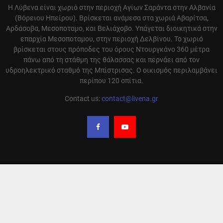
Η Λύβενα είναι χωριό στην περιοχή Αγίων Σαράντα στην Αλβανία
(Βόρειου Ηπείρου). Βρίσκεται ανάμεσα στα χωριά Αβαρίτσα,
Αρδάσοβα, Μεσοποταμο, και Βελιάχοβο. Υπάγεται διοικητικά στην
επαρχία Μεσοποταμου, στην περιοχή Δελβίνου. Το χωριό
βρίσκεται στους πρόποδες του όρους Ντουργκάνο 360 μέτρα
πάνω από τη στάθμη της θάλασσας και περνάει από τον
υδροηλεκτρικό σταθμό της Μπίστρισας. Ο οικισμός περιλαμβάνει
περίπου 120 σπίτια.
Contact us:
contact@livena.gr
Ο ιστότοπος της Λύβενας αναδημοσιεύει άρθρα από διαφορά site που έχουν
ειδήσεις και απόψεις σχετικά με την περιοχή μας και αναφέρει την πηγή
αυτόν. Σε καμία περίπτωση δεν υιοθετούμε τις απόψεις αυτόν. Οι
αναδημοσιεύσεις γίνονται με αυτόματο τρόπο και δεν ελέγχονται από την
ομάδα μας. Η ευθύνη των γραφομένων μένει πάντα στον συντάκτη του κάθε
άρθρου.