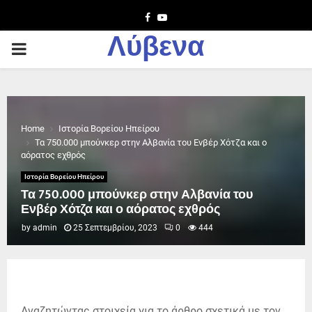
Facebook
Youtube
Λύβενα
PRIMARY
MENU
Home
Ιστορία Βορείου Ηπείρου
Τα 750.000 μπούνκερ στην Αλβανία του Ενβέρ Χότζα και ο
αόρατος εχθρός
Ιστορία Βορείου Ηπείρου
Τα 750.000 μπούνκερ στην Αλβανία του
Ενβέρ Χότζα και ο αόρατος εχθρός
by
admin
25 Σεπτεμβρίου, 2023
0
444
Αναζητώντας στοιχεία για το άρθρο σχετικά με τον