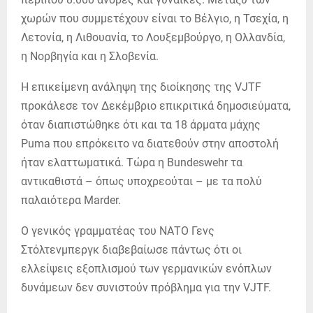
χωρών που συμμετέχουν είναι το Βέλγιο, η Τσεχία, η
Λετονία, η Λιθουανία, το Λουξεμβούργο, η Ολλανδία,
η Νορβηγία και η Σλοβενία.
Η επικείμενη ανάληψη της διοίκησης της VJTF
προκάλεσε τον Δεκέμβριο επικριτικά δημοσιεύματα,
όταν διαπιστώθηκε ότι και τα 18 άρματα μάχης
Puma που επρόκειτο να διατεθούν στην αποστολή
ήταν ελαττωματικά. Τώρα η Bundeswehr τα
αντικαθιστά – όπως υποχρεούται – με τα πολύ
παλαιότερα Marder.
Ο γενικός γραμματέας του ΝΑΤΟ Γενς
Στόλτενμπεργκ διαβεβαίωσε πάντως ότι οι
ελλείψεις εξοπλισμού των γερμανικών ενόπλων
δυνάμεων δεν συνιστούν πρόβλημα για την VJTF.