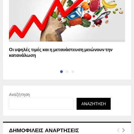
Οι υψηλές τιμές και η μετανάστευση μειώνουν την
Τ
κατανάλωση
2
Αναζήτηση
ΑΝΑΖΉΤΗΣΗ
ΔΗΜΟΦΙΛΕΊΣ ΑΝΑΡΤΉΣΕΙΣ