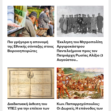
Πιο γρήγορα η απονοµή
Έκκληση του Μητροπολίτη
της Εθνικής σύνταξης στους
Αργυροκάστρου
Βορειοηπειρώτες
Παντελεήμονα προς τον
Πατριάρχη Ρωσίας Αλέξιο (3
Αυγούστου...
Διαδικτυακή έκθεση του
Κων. Παπαρρηγόπουλος:
ΥΠΕΞ για την επέτειο των
Οι Δωριείς. Η επάνοδος των