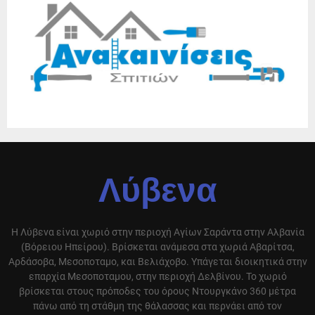
Λύβενα
Η Λύβενα είναι χωριό στην περιοχή Αγίων Σαράντα στην Αλβανία
(Βόρειου Ηπείρου). Βρίσκεται ανάμεσα στα χωριά Αβαρίτσα,
Αρδάσοβα, Μεσοποταμο, και Βελιάχοβο. Υπάγεται διοικητικά στην
επαρχία Μεσοποταμου, στην περιοχή Δελβίνου. Το χωριό
βρίσκεται στους πρόποδες του όρους Ντουργκάνο 360 μέτρα
πάνω από τη στάθμη της θάλασσας και περνάει από τον