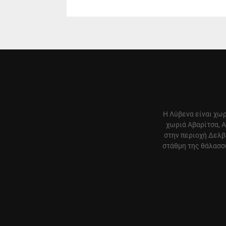
Η Λύβενα είναι χωρ
χωριά Αβαρίτσα, Α
στην περιοχή Δελβ
στάθμη της θάλασσα