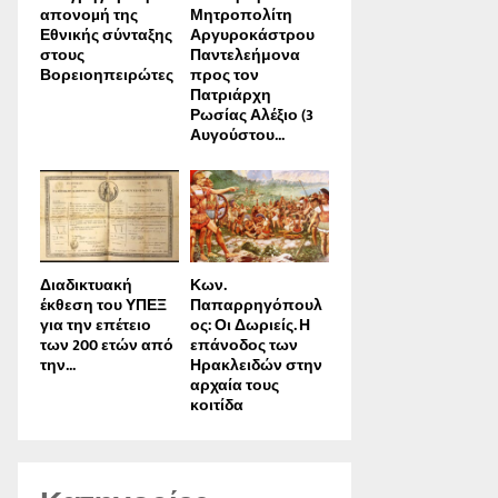
απονοµή της
Μητροπολίτη
Εθνικής σύνταξης
Αργυροκάστρου
στους
Παντελεήμονα
Βορειοηπειρώτες
προς τον
Πατριάρχη
Ρωσίας Αλέξιο (3
Αυγούστου...
Διαδικτυακή
Κων.
έκθεση του ΥΠΕΞ
Παπαρρηγόπουλ
για την επέτειο
ος: Οι Δωριείς. Η
των 200 ετών από
επάνοδος των
την...
Ηρακλειδών στην
αρχαία τους
κοιτίδα