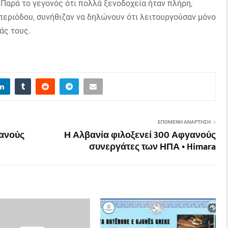
 Παρά το γεγονός ότι πολλά ξενοδοχεία ήταν πλήρη,
 περιόδου, συνήθιζαν να δηλώνουν ότι λειτουργούσαν μόνο
άς τους.
ΕΠΌΜΕΝΗ ΑΝΆΡΤΗΣΗ
βανούς
Η Αλβανία φιλοξενεί 300 Αφγανούς
συνεργάτες των ΗΠΑ • Himara