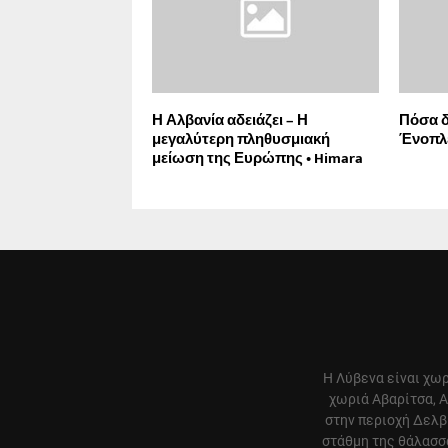
Η Αλβανία αδειάζει – Η
Πόσα δ
μεγαλύτερη πληθυσμιακή
Ένοπλε
μείωση της Ευρώπης • Himara
Η Λύβενα είναι χωρ
χωριά Αβαρίτσα, Α
στην περιοχή Δελβ
στάθμη της θάλασσα