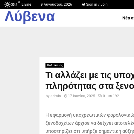
C
Livinë
9 Αυγούστου, 2026
Sign in / Join
33.4
Λύβενα
Νέα α
Πολιτισμός
Τι αλλάζει με τις υπ
πληρότητας στα ξενοδ
by
admin
17 Ιουνίου, 2025
0
192
Η εφαρμογή υποχρεωτικών φορολογικών
ξενοδοχείων άρχισε να δείχνει αποτελέσ
υποστηρίζει ότι υπήρξε σημαντική αύξ