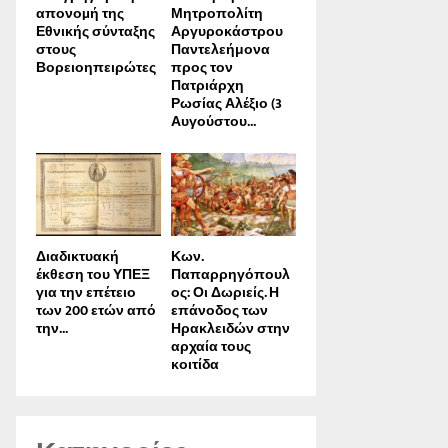
απονοµή της
Μητροπολίτη
Εθνικής σύνταξης
Αργυροκάστρου
στους
Παντελεήμονα
Βορειοηπειρώτες
προς τον
Πατριάρχη
Ρωσίας Αλέξιο (3
Αυγούστου...
Διαδικτυακή
Κων.
έκθεση του ΥΠΕΞ
Παπαρρηγόπουλ
για την επέτειο
ος: Οι Δωριείς. Η
των 200 ετών από
επάνοδος των
την...
Ηρακλειδών στην
αρχαία τους
κοιτίδα