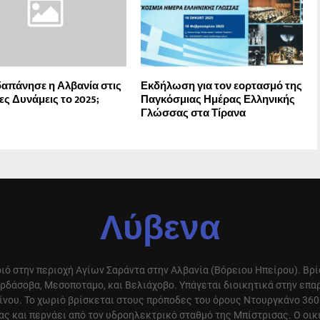
απάνησε η Αλβανία στις
Εκδήλωση για τον εορτασμό της
ς Δυνάμεις το 2025;
Παγκόσμιας Ημέρας Ελληνικής
Γλώσσας στα Τίρανα
Λύβενα
ιό στην περιοχή Αγίων Σαράντα στην Αλβανία (Βόρειου Ηπείρου). Βρ
ρδάσοβα, Μεσοποταμο, και Βελιάχοβο. Υπάγεται διοικητικά στην επ
ίνου. Το χωριό βρίσκεται στους πρόποδες του όρους Ντουργκάνο 360
ς και περνάει από τον υδροηλεκτρικό σταθμό της Μπίστρισας. Ο οικ