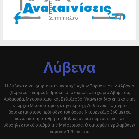
Λύβενα
Η Λύβενα είναι χωριό στην περιοχή Αγίων Σαράντα στην Αλβανία
(Βόρειου Ηπείρου). Βρίσκεται ανάμεσα στα χωριά Αβαρίτσα,
Αρδάσοβα, Μεσοποταμο, και Βελιάχοβο. Υπάγεται διοικητικά στην
επαρχία Μεσοποταμου, στην περιοχή Δελβίνου. Το χωριό
βρίσκεται στους πρόποδες του όρους Ντουργκάνο 360 μέτρα
πάνω από τη στάθμη της θάλασσας και περνάει από τον
υδροηλεκτρικό σταθμό της Μπίστρισας. Ο οικισμός περιλαμβάνει
περίπου 120 σπίτια.