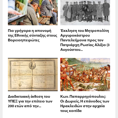
Πιο γρήγορα η απονοµή
Έκκληση του Μητροπολίτη
της Εθνικής σύνταξης στους
Αργυροκάστρου
Βορειοηπειρώτες
Παντελεήμονα προς τον
Πατριάρχη Ρωσίας Αλέξιο (3
Αυγούστου...
Διαδικτυακή έκθεση του
Κων. Παπαρρηγόπουλος:
ΥΠΕΞ για την επέτειο των
Οι Δωριείς. Η επάνοδος των
200 ετών από την...
Ηρακλειδών στην αρχαία
τους κοιτίδα