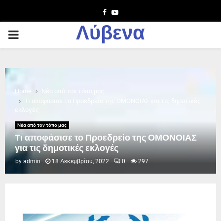
Facebook
Youtube
Λύβενα
PRIMARY
MENU
Home
Νέα από τον τόπο μας
Τι αποφάσισε το Προεδρείο της ΟΜΟΝΟΙΑΣ για τις δημοτικές
εκλογές
Νέα από τον τόπο μας
Τι αποφάσισε το Προεδρείο της ΟΜΟΝΟΙΑΣ
για τις δημοτικές εκλογές
by
admin
18 Δεκεμβρίου, 2022
0
297