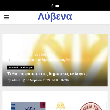
Facebook
Youtube
Λύβενα
PRIMARY
MENU
Home
Νέα από τον τόπο μας
Τι θα ψηφίσετε στις δημοτικές εκλογές;
Νέα από τον τόπο μας
Τι θα ψηφίσετε στις δημοτικές εκλογές;
by
admin
30 Μαρτίου, 2023
0
282