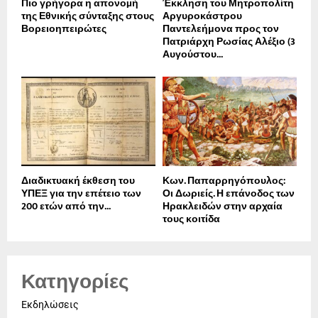
Πιο γρήγορα η απονοµή
Έκκληση του Μητροπολίτη
της Εθνικής σύνταξης στους
Αργυροκάστρου
Βορειοηπειρώτες
Παντελεήμονα προς τον
Πατριάρχη Ρωσίας Αλέξιο (3
Αυγούστου...
Διαδικτυακή έκθεση του
Κων. Παπαρρηγόπουλος:
ΥΠΕΞ για την επέτειο των
Οι Δωριείς. Η επάνοδος των
200 ετών από την...
Ηρακλειδών στην αρχαία
τους κοιτίδα
Κατηγορίες
Εκδηλώσεις