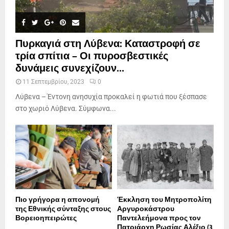
Πυρκαγιά στη Λύβενα: Καταστροφή σε
τρία σπίτια – Οι πυροσβεστικές
δυνάμεις συνεχίζουν...
11 Σεπτεμβρίου, 2023
0
Λύβενα – Έντονη ανησυχία προκαλεί η φωτιά που ξέσπασε
στο χωριό Λύβενα. Σύμφωνα...
Πιο γρήγορα η απονοµή
Έκκληση του Μητροπολίτη
της Εθνικής σύνταξης στους
Αργυροκάστρου
Βορειοηπειρώτες
Παντελεήμονα προς τον
Πατριάρχη Ρωσίας Αλέξιο (3