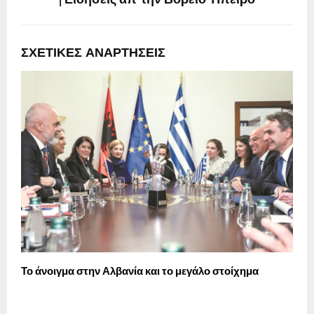
| Ειδήσεις απ’ την Βόρειο Ήπειρο
ΣΧΕΤΙΚΈΣ ΑΝΑΡΤΉΣΕΙΣ
Το άνοιγμα στην Αλβανία και το μεγάλο στοίχημα
Σ
π