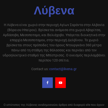
Λύβενα
Η Λύβενα είναι χωριό στην περιοχή Αγίων Σαράντα στην Αλβανία
(Βόρειου Ηπείρου). Βρίσκεται ανάμεσα στα χωριά Αβαρίτσα,
Αρδάσοβα, Μεσοποταμο, και Βελιάχοβο. Υπάγεται διοικητικά στην
επαρχία Μεσοποταμου, στην περιοχή Δελβίνου. Το χωριό
βρίσκεται στους πρόποδες του όρους Ντουργκάνο 360 μέτρα
πάνω από τη στάθμη της θάλασσας και περνάει από τον
υδροηλεκτρικό σταθμό της Μπίστρισας. Ο οικισμός περιλαμβάνει
περίπου 120 σπίτια.
Contact us:
contact@livena.gr
Ο ιστότοπος της Λύβενας αναδημοσιεύει άρθρα από διαφορά site που έχουν