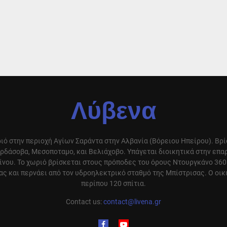
Λύβενα
ιό στην περιοχή Αγίων Σαράντα στην Αλβανία (Βόρειου Ηπείρου). Βρ
ρδάσοβα, Μεσοποταμο, και Βελιάχοβο. Υπάγεται διοικητικά στην επ
ίνου. Το χωριό βρίσκεται στους πρόποδες του όρους Ντουργκάνο 360
ς και περνάει από τον υδροηλεκτρικό σταθμό της Μπίστρισας. Ο οικ
περίπου 120 σπίτια.
Contact us:
contact@livena.gr