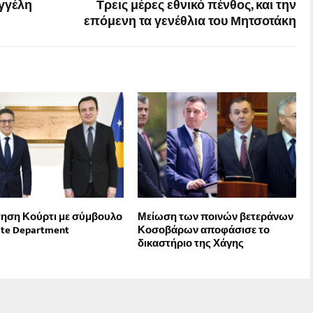
γγέλη
Τρεις μέρες εθνικό πένθος, και την
επόμενη τα γενέθλια του Μητσοτάκη
ηση Κούρτι με σύμβουλο
Μείωση των ποινών βετεράνων
ate Department
Κοσοβάρων αποφάσισε το
δικαστήριο της Χάγης