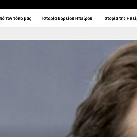
πό τον τόπο μας
Ιστορία Βορείου Ηπείρου
Ιστορία της Ηπε