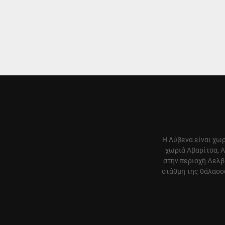
Η Λύβενα είναι χωρ
χωριά Αβαρίτσα, Α
στην περιοχή Δελβ
στάθμη της θάλασσα