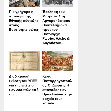
Πιο γρήγορα η
Έκκληση του
απονοµή της
Μητροπολίτη
Εθνικής σύνταξης
Αργυροκάστρου
στους
Παντελεήμονα
Βορειοηπειρώτες
προς τον
Πατριάρχη
Ρωσίας Αλέξιο (3
Αυγούστου...
Διαδικτυακή
Κων.
έκθεση του ΥΠΕΞ
Παπαρρηγόπουλ
για την επέτειο
ος: Οι Δωριείς. Η
των 200 ετών από
επάνοδος των
την...
Ηρακλειδών στην
αρχαία τους
κοιτίδα