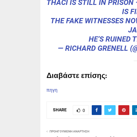
THACI IS STILL IN PRISO
IS F
THE FAKE WITNESSES NO
JA
HE’S RUINED 
— RICHARD GRENELL 
Διαβάστε επίσης:
πηγη
SHARE
0
ΠΡΟΗΓΟΎΜΕΝΗ ΑΝΆΡΤΗΣΗ