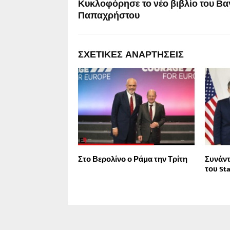
Κυκλοφόρησε το νέο βιβλίο του Βα
Παπαχρήστου
ΣΧΕΤΙΚΈΣ ΑΝΑΡΤΉΣΕΙΣ
Στο Βερολίνο ο Ράμα την Τρίτη
Συνάντ
του St