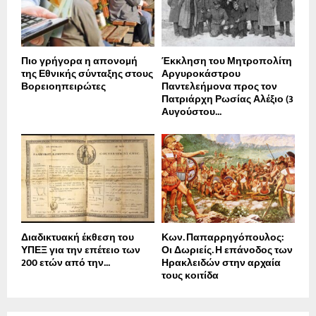
Πιο γρήγορα η απονοµή
Έκκληση του Μητροπολίτη
της Εθνικής σύνταξης στους
Αργυροκάστρου
Βορειοηπειρώτες
Παντελεήμονα προς τον
Πατριάρχη Ρωσίας Αλέξιο (3
Αυγούστου...
Διαδικτυακή έκθεση του
Κων. Παπαρρηγόπουλος:
ΥΠΕΞ για την επέτειο των
Οι Δωριείς. Η επάνοδος των
200 ετών από την...
Ηρακλειδών στην αρχαία
τους κοιτίδα