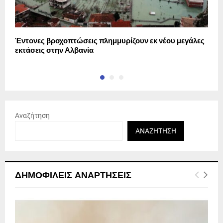
Έντονες βροχοπτώσεις πλημμυρίζουν εκ νέου μεγάλες
Κ
εκτάσεις στην Αλβανία
Ε
Αναζήτηση
ΑΝΑΖΉΤΗΣΗ
ΔΗΜΟΦΙΛΕΊΣ ΑΝΑΡΤΉΣΕΙΣ