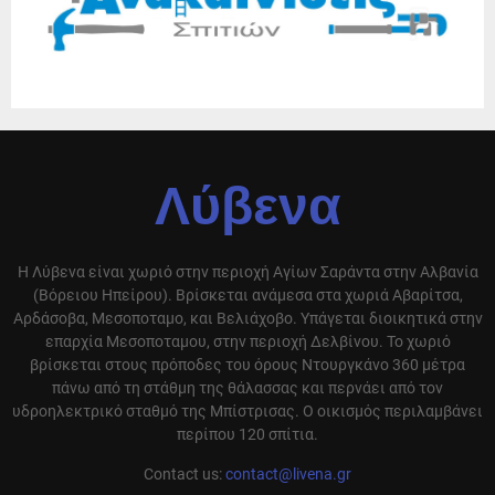
Λύβενα
Η Λύβενα είναι χωριό στην περιοχή Αγίων Σαράντα στην Αλβανία
(Βόρειου Ηπείρου). Βρίσκεται ανάμεσα στα χωριά Αβαρίτσα,
Αρδάσοβα, Μεσοποταμο, και Βελιάχοβο. Υπάγεται διοικητικά στην
επαρχία Μεσοποταμου, στην περιοχή Δελβίνου. Το χωριό
βρίσκεται στους πρόποδες του όρους Ντουργκάνο 360 μέτρα
πάνω από τη στάθμη της θάλασσας και περνάει από τον
υδροηλεκτρικό σταθμό της Μπίστρισας. Ο οικισμός περιλαμβάνει
περίπου 120 σπίτια.
Contact us:
contact@livena.gr