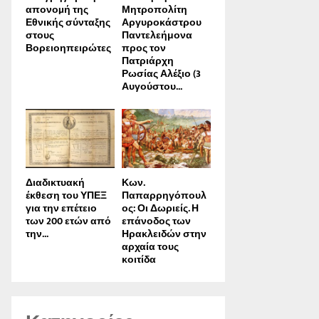
απονοµή της
Μητροπολίτη
Εθνικής σύνταξης
Αργυροκάστρου
στους
Παντελεήμονα
Βορειοηπειρώτες
προς τον
Πατριάρχη
Ρωσίας Αλέξιο (3
Αυγούστου...
Διαδικτυακή
Κων.
έκθεση του ΥΠΕΞ
Παπαρρηγόπουλ
για την επέτειο
ος: Οι Δωριείς. Η
των 200 ετών από
επάνοδος των
την...
Ηρακλειδών στην
αρχαία τους
κοιτίδα