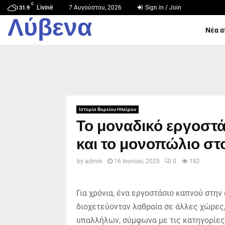
C
Livinë
7 Αυγούστου, 2026
Sign in / Join
31.9
Λύβενα
Νέα α
Ιστορία Βορείου Ηπείρου
Το μοναδικό εργοστ
και το μονοπώλιο σ
by
admin
16 Ιουνίου, 2025
0
182
Για χρόνια, ένα εργοστάσιο καπνού στην
διοχετεύονταν λαθραία σε άλλες χώρες
υπαλλήλων, σύμφωνα με τις κατηγορίες