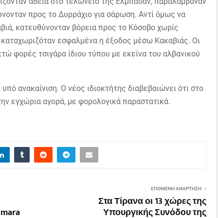
ίζονταν άδεια στο τελωνείο της Ελμπασάν, παραλάμβαναν
ύνονταν προς το Δυρράχιο για σάρωση. Αντί όμως να
βιά, κατευθύνονταν βόρεια προς το Κόσοβο χωρίς
 καταχωριζόταν εσφαλμένα η έξοδος μέσω Κακαβιάς. Οι
τώ φορές τσιγάρα ίδιου τύπου με εκείνα του αλβανικού
ι υπό ανακαίνιση. Ο νέος ιδιοκτήτης διαβεβαιώνει ότι στο
 την εγχώρια αγορά, με φορολογικά παραστατικά.
ΕΠΌΜΕΝΗ ΑΝΆΡΤΗΣΗ
Στα Τίρανα οι 13 χώρες της
imara
Υπουργικής Συνόδου της