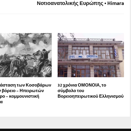
Νοτιοανατολικής Ευρώπης • Himara
νάσταση των Κοσοβάρων
32 χρόνια ΟΜΟΝΟΙΑ, το
ν βόρειο – Ηπειρωτών
σύμβολο του
ρο – κομμουνιστική
Βορειοηπειρωτικού Ελληνισμού
ία