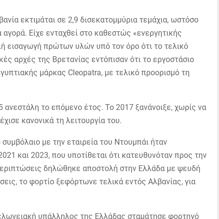
ανία εκτιμάται σε 2,9 δισεκατομμύρια τεμάχια, ωστόσο
α αγορά. Είχε ενταχθεί στο καθεστώς «ενεργητικής
λή εισαγωγή πρώτων υλών υπό τον όρο ότι το τελικό
ακές αρχές της Βρετανίας εντόπισαν ότι το εργοστάσιο
γυπτιακής μάρκας Cleopatra, με τελικό προορισμό τη
5 ανεστάλη το επόμενο έτος. Το 2017 ξανάνοιξε, χωρίς να
έχισε κανονικά τη λειτουργία του.
 συμβόλαιο με την εταιρεία του Ντουμπάι ήταν
021 και 2023, που υποτίθεται ότι κατευθυνόταν προς την
 περιπτώσεις δηλώθηκε αποστολή στην Ελλάδα με ψευδή
σεις, το φορτίο ξεφόρτωνε τελικά εντός Αλβανίας, για
τελωνειακή υπάλληλος της Ελλάδας σταμάτησε φορτηγό