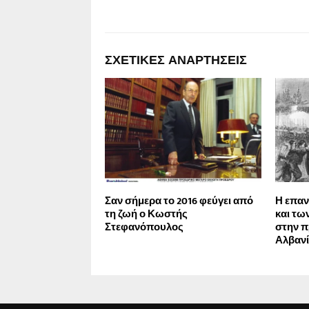
ΣΧΕΤΙΚΈΣ ΑΝΑΡΤΉΣΕΙΣ
Σαν σήμερα το 2016 φεύγει από
Η επα
τη ζωή ο Κωστής
και τω
Στεφανόπουλος
στην π
Αλβαν