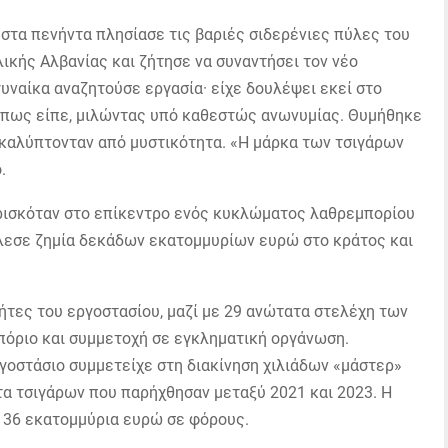
 στα πενήντα πλησίασε τις βαριές σιδερένιες πύλες του
ικής Αλβανίας και ζήτησε να συναντήσει τον νέο
γυναίκα αναζητούσε εργασία· είχε δουλέψει εκεί στο
 όπως είπε, μιλώντας υπό καθεστώς ανωνυμίας. Θυμήθηκε
 καλύπτονταν από μυστικότητα. «Η μάρκα των τσιγάρων
.
βρισκόταν στο επίκεντρο ενός κυκλώματος λαθρεμπορίου
άλεσε ζημία δεκάδων εκατομμυρίων ευρώ στο κράτος και
ήτες του εργοστασίου, μαζί με 29 ανώτατα στελέχη των
πόριο και συμμετοχή σε εγκληματική οργάνωση.
γοστάσιο συμμετείχε στη διακίνηση χιλιάδων «μάστερ»
τα τσιγάρων που παρήχθησαν μεταξύ 2021 και 2023. Η
ς 36 εκατομμύρια ευρώ σε φόρους.