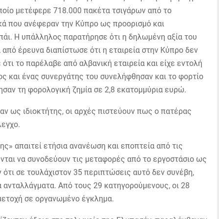
οποίο μετέφερε 718.000 πακέτα τσιγάρων από το
κά που ανέφεραν την Κύπρο ως προορισμό και
πάι. Η υπάλληλος παρατήρησε ότι η δηλωμένη αξία του
 από έρευνα διαπίστωσε ότι η εταιρεία στην Κύπρο δεν
ότι το παρέλαβε από αλβανική εταιρεία και είχε εντολή
ιος και ένας συνεργάτης του συνελήφθησαν και το φορτίο
ησαν τη φορολογική ζημία σε 2,8 εκατομμύρια ευρώ.
ταν ως ιδιοκτήτης, οι αρχές πιστεύουν πως ο πατέρας
λεγχο.
ς» απαιτεί ετήσια ανανέωση και εποπτεία από τις
νται να συνοδεύουν τις μεταφορές από το εργοστάσιο ως
 ότι σε τουλάχιστον 35 περιπτώσεις αυτό δεν συνέβη,
 ανταλλάγματα. Από τους 29 κατηγορούμενους, οι 28
μμετοχή σε οργανωμένο έγκλημα.