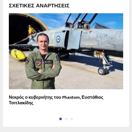
ΣΧΕΤΙΚΈΣ ΑΝΑΡΤΉΣΕΙΣ
Νεκρός ο κυβερνήτης του Phantom, Ευστάθιος
Δ
Τσιτλακίδης
π