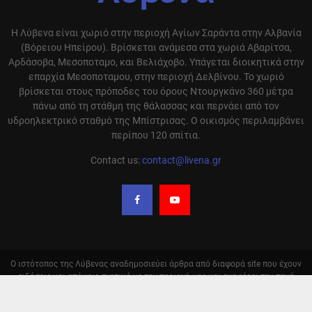
Η Λύβενα είναι χωριό στην περιοχή Αγίων Σαράντα στην Αλβανία
(Βόρειου Ηπείρου). Βρίσκεται ανάμεσα στα χωριά Αβαρίτσα,
Αρδάσοβα, Μεσοποταμο, και Βελιάχοβο. Υπάγεται διοικητικά στην
επαρχία Μεσοποταμου, στην περιοχή Δελβίνου. Το χωριό
βρίσκεται στους πρόποδες του όρους Ντουργκάνο 360 μέτρα
πάνω από τη στάθμη της θάλασσας και περνάει από τον
υδροηλεκτρικό σταθμό της Μπίστρισας. Ο οικισμός περιλαμβάνει
περίπου 120 σπίτια.
Contact us:
contact@livena.gr
Ο ιστότοπος της Λύβενας αναδημοσιεύει άρθρα από διαφορά site που έχουν
ειδήσεις και απόψεις σχετικά με την περιοχή μας και αναφέρει την πηγή
αυτόν. Σε καμία περίπτωση δεν υιοθετούμε τις απόψεις αυτόν. Οι
αναδημοσιεύσεις γίνονται με αυτόματο τρόπο και δεν ελέγχονται από την