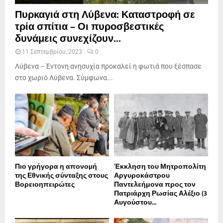
Πυρκαγιά στη Λύβενα: Καταστροφή σε
τρία σπίτια – Οι πυροσβεστικές
δυνάμεις συνεχίζουν...
11 Σεπτεμβρίου, 2023
0
Λύβενα – Έντονη ανησυχία προκαλεί η φωτιά που ξέσπασε
στο χωριό Λύβενα. Σύμφωνα...
Πιο γρήγορα η απονοµή
Έκκληση του Μητροπολίτη
της Εθνικής σύνταξης στους
Αργυροκάστρου
Βορειοηπειρώτες
Παντελεήμονα προς τον
Πατριάρχη Ρωσίας Αλέξιο (3
Αυγούστου...