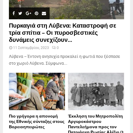
Πυρκαγιά στη Λύβενα: Καταστροφή σε
τρία σπίτια – Οι πυροσβεστικές
δυνάμεις συνεχίζουν...
11 Σεπτεμβρίου, 2023
0
Λύβενα – Έντονη ανησυχία προκαλεί η φωτιά που ξέσπασε
στο χωριό Λύβενα. Σύμφωνα...
Πιο γρήγορα η απονοµή
Έκκληση του Μητροπολίτη
της Εθνικής σύνταξης στους
Αργυροκάστρου
Βορειοηπειρώτες
Παντελεήμονα προς τον
Πατριάρχη Ρωσίας Αλέξιο (3