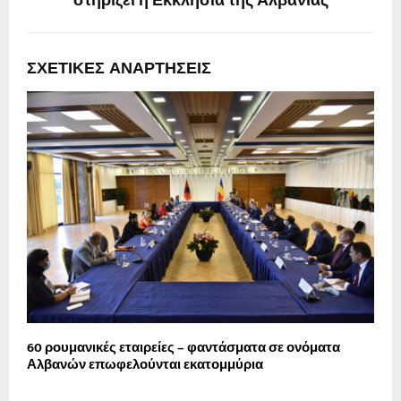
στηρίζει η Εκκλησία της Αλβανίας
ΣΧΕΤΙΚΈΣ ΑΝΑΡΤΉΣΕΙΣ
60 ρουμανικές εταιρείες – φαντάσματα σε ονόματα
Π
Αλβανών επωφελούνται εκατομμύρια
μ