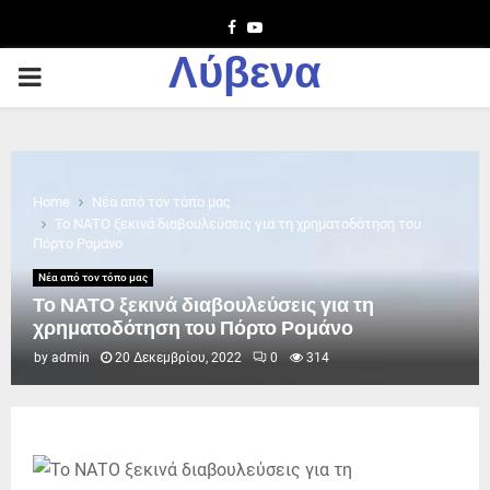
Facebook
Youtube
Λύβενα
PRIMARY
MENU
Home
Νέα από τον τόπο μας
Το ΝΑΤΟ ξεκινά διαβουλεύσεις για τη χρηματοδότηση του
Πόρτο Ρομάνο
Νέα από τον τόπο μας
Το ΝΑΤΟ ξεκινά διαβουλεύσεις για τη
χρηματοδότηση του Πόρτο Ρομάνο
by
admin
20 Δεκεμβρίου, 2022
0
314