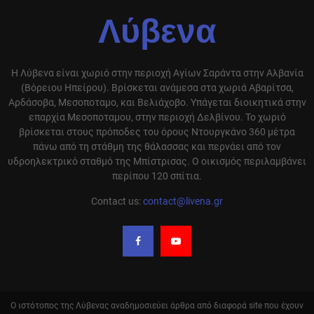
Λύβενα
Η Λύβενα είναι χωριό στην περιοχή Αγίων Σαράντα στην Αλβανία
(Βόρειου Ηπείρου). Βρίσκεται ανάμεσα στα χωριά Αβαρίτσα,
Αρδάσοβα, Μεσοποταμο, και Βελιάχοβο. Υπάγεται διοικητικά στην
επαρχία Μεσοποταμου, στην περιοχή Δελβίνου. Το χωριό
βρίσκεται στους πρόποδες του όρους Ντουργκάνο 360 μέτρα
πάνω από τη στάθμη της θάλασσας και περνάει από τον
υδροηλεκτρικό σταθμό της Μπίστρισας. Ο οικισμός περιλαμβάνει
περίπου 120 σπίτια.
Contact us:
contact@livena.gr
Ο ιστότοπος της Λύβενας αναδημοσιεύει άρθρα από διαφορά site που έχουν