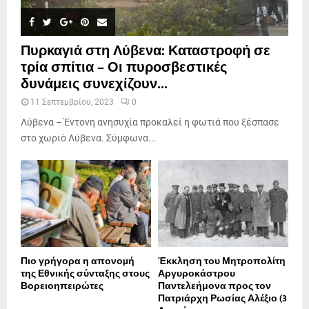
Πυρκαγιά στη Λύβενα: Καταστροφή σε
τρία σπίτια – Οι πυροσβεστικές
δυνάμεις συνεχίζουν...
11 Σεπτεμβρίου, 2023
0
Λύβενα – Έντονη ανησυχία προκαλεί η φωτιά που ξέσπασε
στο χωριό Λύβενα. Σύμφωνα...
Πιο γρήγορα η απονοµή
Έκκληση του Μητροπολίτη
της Εθνικής σύνταξης στους
Αργυροκάστρου
Βορειοηπειρώτες
Παντελεήμονα προς τον
Πατριάρχη Ρωσίας Αλέξιο (3