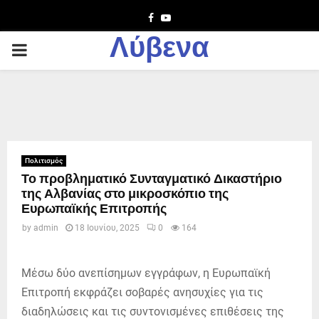
Facebook
Youtube
Λύβενα
PRIMARY
MENU
Πολιτισμός
Το προβληματικό Συνταγματικό Δικαστήριο
της Αλβανίας στο μικροσκόπιο της
Ευρωπαϊκής Επιτροπής
by
admin
18 Ιουνίου, 2025
0
164
Μέσω δύο ανεπίσημων εγγράφων, η Ευρωπαϊκή
Επιτροπή εκφράζει σοβαρές ανησυχίες για τις
διαδηλώσεις και τις συντονισμένες επιθέσεις της