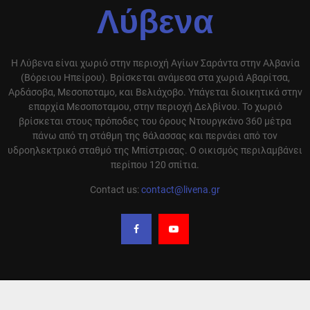
Λύβενα
Η Λύβενα είναι χωριό στην περιοχή Αγίων Σαράντα στην Αλβανία
(Βόρειου Ηπείρου). Βρίσκεται ανάμεσα στα χωριά Αβαρίτσα,
Αρδάσοβα, Μεσοποταμο, και Βελιάχοβο. Υπάγεται διοικητικά στην
επαρχία Μεσοποταμου, στην περιοχή Δελβίνου. Το χωριό
βρίσκεται στους πρόποδες του όρους Ντουργκάνο 360 μέτρα
πάνω από τη στάθμη της θάλασσας και περνάει από τον
υδροηλεκτρικό σταθμό της Μπίστρισας. Ο οικισμός περιλαμβάνει
περίπου 120 σπίτια.
Contact us:
contact@livena.gr
Ο ιστότοπος της Λύβενας αναδημοσιεύει άρθρα από διαφορά site που έχουν
ειδήσεις και απόψεις σχετικά με την περιοχή μας και αναφέρει την πηγή