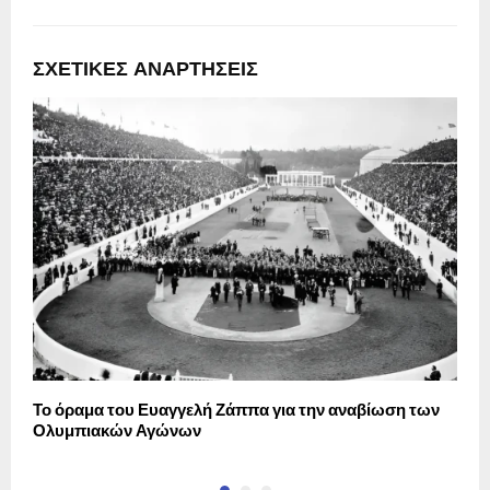
ΣΧΕΤΙΚΈΣ ΑΝΑΡΤΉΣΕΙΣ
Το όραμα του Ευαγγελή Ζάππα για την αναβίωση των
Ο
Ολυμπιακών Αγώνων